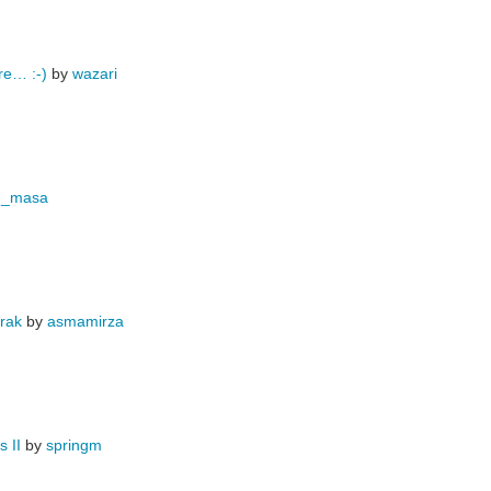
re… :-)
by
wazari
d_masa
rak
by
asmamirza
 II
by
springm