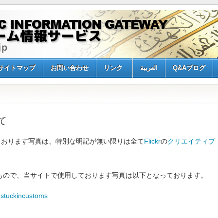
サイトマップ
お問い合わせ
リンク
العربية
Q&Aブログ
て
ております写真は、特別な明記が無い限りは全て
Flickr
の
クリエイティブ
もので、当サイトで使用しております写真は以下となっております。
y
stuckincustoms