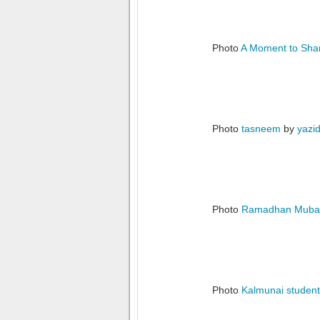
Photo
A Moment to Sha
Photo
tasneem
by
yazi
Photo
Ramadhan Muba
Photo
Kalmunai students