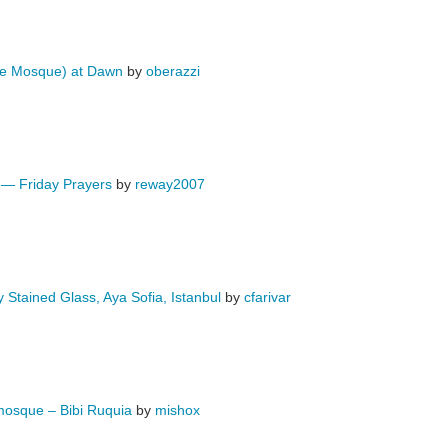
ue Mosque) at Dawn
by
oberazzi
8 — Friday Prayers
by
reway2007
y Stained Glass, Aya Sofia, Istanbul
by
cfarivar
mosque – Bibi Ruquia
by
mishox