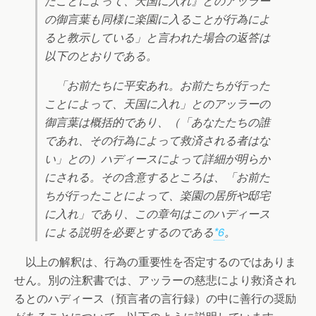
たことによって、天国に入れ』とのアッラー
の御言葉も同様に楽園に入ることが行為によ
ると教示している」と言われた場合の返答は
以下のとおりである。
「お前たちに平安あれ。お前たちが行った
ことによって、天国に入れ」とのアッラーの
御言葉は概括的であり、（「あなたたちの誰
であれ、その行為によって救済される者はな
い」との）ハディースによって詳細が明らか
にされる。その含意するところは、「お前た
ちが行ったことによって、楽園の居所や邸宅
に入れ」であり、この章句はこのハディース
による説明を必要とするのである
*6
。
以上の解釈は、行為の重要性を否定するのではありま
せん。別の注釈書では、アッラーの慈悲により救済され
るとのハディース（預言者の言行録）の中に善行の奨励