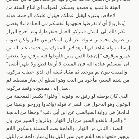
الجنة فاعملوا واقصدوا بعملكم الصواب أي اتباع السنة من
الإخلاص وغيره ليقبل عملكم فينزل عليكم الرحمة. قوله
(وقاربوا) أي لا تفرطوا فتجهدوا أنفسكم في العبادة لئلا يفضي
بكم ذلك إلى الملال فتتركوا العمل فتفرطوا، وقد أخرج البزار
من طريق محمد بن سوقة عن ابن المنكدر عن جابر ولكن صوب
إرساله، وله شاهد في الزهد لابن المبارك من حديث عبد الله بن
عمرو موقوف ” إن هذا الدين متين فأوغلوا فيه برفق، ولا تبغضوا
إلى أنفسكم عبادة الله فإن المنبت لا أرضا قطع ولا ظهرا أبقى ”
والمنبت بنون ثم موحدة ثم مثناة ثقيلة أي الذي عطب مركوبه
من شدة السير، مأخوذ من البت وهو القطع أي صار منقطعا لم
يصل إلى مقصوده وفقد مركوبه.
الذي كان يوصله لو رفق به. وقوله “أوغلوا ” بكسر المعجمة من
الوغول وهو الدخول في الشيء. قوله (واغدوا وروحوا وشيئا من
الدلجة) في رواية الطيالسي عن ابن أبي ذئب ” وخطا من الدلجة
” والمراد بالغدو السير من أول النهار، وبالرواح السير من أول
النصف الثاني من النهار، والدلجة بضم المهملة وسكون اللام
ويجوز فتحها وبعد اللام جيم سير الليل يقال سار دلجة من الليل