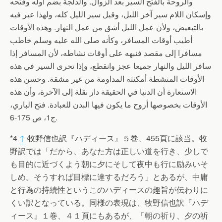
والروحة بالفتح السير بعد الزوال. والدلجة بضم أوله وفتحه
وإسكان اللام سير آخر الليل، وقيل سير الليل كله، ولهذا عبر فيه
بالتبعيض، ولأن عمل الليل أشق من عمل النهار.
وهذه الأوقات
أطيب أوقات المسافر، وكأنه صلى الله عليه وسلم خاطب
مسافرا إلى مقصد فنبهه على أوقات نشاطه، لأن المسافر إذا
سافر الليل والنهار جميعا عجز وانقطع، وإذا تحرى السير في هذه
الأوقات المنشطة أمكنته المداومة من غير مشقة.
وحسن هذه
الاستعارة أن الدنيا في الحقيقة دار نقلة إلى الآخرة، وأن هذه
الأوقات بخصوصها أروح ما يكون فيها البدن للعبادة. فتح الباري،
ج1، ص 175-6.
*4
↑
牧野信也訳『ハディース』５巻、455頁に該当。牧
野訳では「だから、あなた方は正しい道を行き、少しで
も目的に近づくよう朝に夕にそして夜中も行に励みいそ
しめ。そうすれば目標に達するだろう」とあるが、中庸
と行為の持続性というこのハディースの趣旨が伝わりに
くい訳となっている。同様の表現は、牧野信也訳『ハデ
ィース』１巻、４１頁にもあるが、「朝の祈り、夕の祈