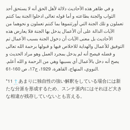
و في ظاهر هذه الأحاديث دلالة لأهل الحق أنه لا يستحق أحد
الثواب والجنة بطاعته و أما قوله تعالى ادخلوا الجنة بما كنتم
تعملون و تلك الجنة التي أورثتموها بما كنتم تعملون و نحوهما من
الآيات الدالة على أن الأعمال يدخل بها الجنة فلا يعارض هذه
الأحاديث بل معنى الآيات أن دخول الجنة بسبب الأعمال ثم
التوفيق للأعمال والهداية للاخلاص فيها و قبولها برحمة الله تعالى
و فضله فيصح أنه لم يدخل بمجرد العمل وهو مراد الحديث و
يصح أنه دخل بالأعمال أي بسببها وهي من الرحمة و الله أعلم.
النووي، المنهاج، القاهرة، 1929، ج17، ص 160-61.
*11
↑
あまりに独自性の強い解釈をしている場合には新
たな分派を形成するため、スンナ派内にはそれほど大き
な相違が残存していないとも言える。