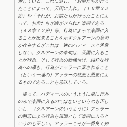
示している。これに対し、「お前たちが行っ
たことによって、天国に入れ」（１６章３２
節）や「それが、お前たちが行ったことによ
って、お前たちが継がせられた楽園である」
（４３章７２節）等、行為によって楽園に入
ることが出来ることを示すクルアーンの章句
が存在するがこれは一連のハディースと矛盾
しない。クルアーンの章句は、天国に入るこ
とが行為、そして行為の動機付け、純粋な行
為への導き、行為がアッラーに嘉されること
（という一連の）アッラーの慈悲と恩恵によ
るものであることを意味している。
従って、ハディースのいうように単に行為
のみで楽園に入るのではないというのも正し
いし、（クルアーンのいうように）アッラー
の慈悲による行為を原因として楽園に入ると
いうのも正しい。アッラーこそが一番良く知