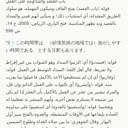
باب الْقَصْدِ وَالْمُدَاوَمَةِ عَلَى الْعَمَلِ
قوله: (باب القصد) بفتح القاف وسكون المهملة، هو سلوك
الطريق المعتدلة، أي استحباب ذلك؛ و سيأتي أنهم فسر والسداد
بالقصد وبه تظهر المناسبة. فتح الباري، الرياض، 2005، ج 14،
ص 596
*3
↑
この時間帯は、（砂漠気候の地域では）旅がしやす
い時間である、とする注釈もあります。
قوله: (فسددوا) أي: الزموا السداد وهو الصواب من غير إفراط
ولا تفريط، قال أهل اللغة: السداد التوسط في العمل. قوله:
(وقاربوا) أي إن لم تستطيعوا الأخذ بالأكمل فاعملوا بما يقرب
منه. قوله: (وأبشروا) أي بالثواب على العمل الدائم وإن قل،
والمراد تبشير من عجز عن العمل بالأكمل بأن العجز إذا لم يكن
من صنيعه لا يستلزم نقص أجره، وأبهم المبشر به تعظيما له
وتفخيما. قوله: (واستعينوا بالغدوة) أي استعينوا على مداومة
العبادة بإيقاعها في الأوقات المنشطة. والغدوة بالفتح سير أول
النهار. وقال الجوهري: ما بين صلاة الغداة وطلوع الشمس.