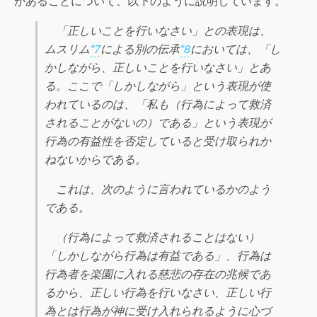
があることについて、以下のように説明しています。
「正しいことを行いなさい」との表現は、
ムスリム
*7
による別の伝承
*8
においては、「し
かしながら、正しいことを行いなさい」とあ
る。ここで「しかしながら」という表現が使
われているのは、「私も（行為によって救済
されることがないの）である」という表現が
行為の有益性を否定していると受け取られか
ねないからである。
これは、次のように言われているかのよう
である。
（行為によって救済されることはない）
「しかしながら行為は有益である」、行為は
行為者を楽園に入れる慈悲の存在の兆候であ
るから、正しい行為を行いなさい、正しい行
為とは行為が神に受け入れられるように心づ