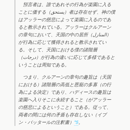
預言者は、誰であれその行為が楽園に入る
ことに価する（يستحق）者は存在せず、神の僕
はアッラーの慈悲によって楽園に入るのであ
ると教示されている。アッラーはクルアーン
の章句において、天国の中の居所（المنازل）
が行為に応じて獲得されると教示されてい
る。そして、天国における僕の諸階層
（درجات）が行為の違いに応じて多様であると
いうことは周知である。
つまり、クルアーンの章句の趣旨は（天国
における）諸階層の高低と恩寵の多寡（の行
為による決定）であり、ハディースの趣旨は
楽園へ入りそこに永続すること（がアッラー
の慈悲によるということ）である。従って、
両者の間には何の矛盾も存在しない（イブ
ン・バッタールの注釈書）
*5
。