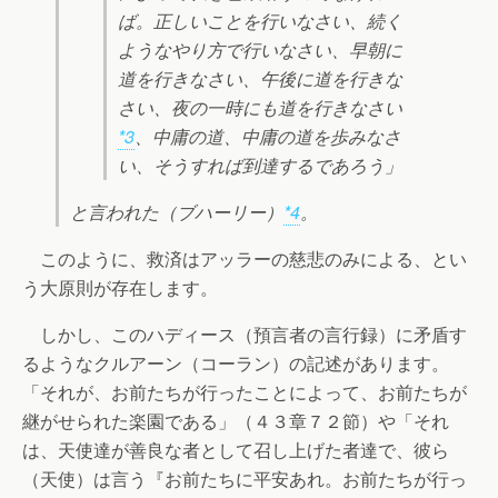
ば。正しいことを行いなさい、続く
ようなやり方で行いなさい、早朝に
道を行きなさい、午後に道を行きな
さい、夜の一時にも道を行きなさい
*3
、中庸の道、中庸の道を歩みなさ
い、そうすれば到達するであろう」
と言われた（ブハーリー）
*4
。
このように、救済はアッラーの慈悲のみによる、とい
う大原則が存在します。
しかし、このハディース（預言者の言行録）に矛盾す
るようなクルアーン（コーラン）の記述があります。
「それが、お前たちが行ったことによって、お前たちが
継がせられた楽園である」（４３章７２節）や「それ
は、天使達が善良な者として召し上げた者達で、彼ら
（天使）は言う『お前たちに平安あれ。お前たちが行っ