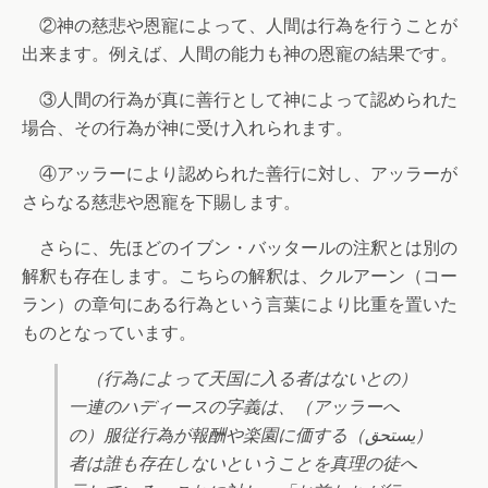
②神の慈悲や恩寵によって、人間は行為を行うことが
出来ます。例えば、人間の能力も神の恩寵の結果です。
③人間の行為が真に善行として神によって認められた
場合、その行為が神に受け入れられます。
④アッラーにより認められた善行に対し、アッラーが
さらなる慈悲や恩寵を下賜します。
さらに、先ほどのイブン・バッタールの注釈とは別の
解釈も存在します。こちらの解釈は、クルアーン（コー
ラン）の章句にある行為という言葉により比重を置いた
ものとなっています。
（行為によって天国に入る者はないとの）
一連のハディースの字義は、（アッラーへ
の）服従行為が報酬や楽園に価する（يستحق）
者は誰も存在しないということを真理の徒へ