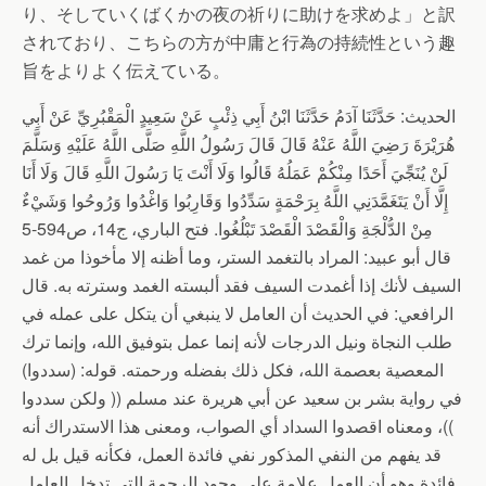
り、そしていくばくかの夜の祈りに助けを求めよ」と訳
されており、こちらの方が中庸と行為の持続性という趣
旨をよりよく伝えている。
الحديث: حَدَّثَنَا آدَمُ حَدَّثَنَا ابْنُ أَبِي ذِئْبٍ عَنْ سَعِيدٍ الْمَقْبُرِيِّ عَنْ أَبِي
هُرَيْرَةَ رَضِيَ اللَّهُ عَنْهُ قَالَ قَالَ رَسُولُ اللَّهِ صَلَّى اللَّهُ عَلَيْهِ وَسَلَّمَ
لَنْ يُنَجِّيَ أَحَدًا مِنْكُمْ عَمَلُهُ قَالُوا وَلَا أَنْتَ يَا رَسُولَ اللَّهِ قَالَ وَلَا أَنَا
إِلَّا أَنْ يَتَغَمَّدَنِي اللَّهُ بِرَحْمَةٍ سَدِّدُوا وَقَارِبُوا وَاغْدُوا وَرُوحُوا وَشَيْءٌ
مِنْ الدُّلْجَةِ وَالْقَصْدَ الْقَصْدَ تَبْلُغُوا. فتح الباري، ج14، ص594-5
قال أبو عبيد: المراد بالتغمد الستر، وما أظنه إلا مأخوذا من غمد
السيف لأنك إذا أغمدت السيف فقد ألبسته الغمد وسترته به. قال
الرافعي: في الحديث أن العامل لا ينبغي أن يتكل على عمله في
طلب النجاة ونيل الدرجات لأنه إنما عمل بتوفيق الله، وإنما ترك
المعصية بعصمة الله، فكل ذلك بفضله ورحمته. قوله: (سددوا)
في رواية بشر بن سعيد عن أبي هريرة عند مسلم (( ولكن سددوا
))، ومعناه اقصدوا السداد أي الصواب، ومعنى هذا الاستدراك أنه
قد يفهم من النفي المذكور نفي فائدة العمل، فكأنه قيل بل له
فائدة وهو أن العمل علامة على وجود الرحمة التي تدخل العامل