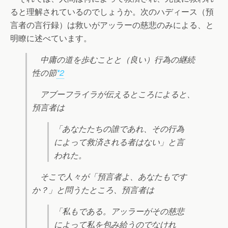
ると理解されているのでしょうか。次のハディース（預
言者の言行録）は救いがアッラーの慈悲のみによる、と
明瞭に述べています。
中庸の道を歩むことと（良い）行為の継続
性の節
*2
アブーフライラが伝えるところによると、
預言者は
「あなたたちの誰であれ、その行為
によって救済される者はない」と言
われた。
そこで人々が「預言者よ、あなたもです
か？」と問うたところ、預言者は
「私もである。アッラーがその慈悲
によって私を包み給うのでなけれ