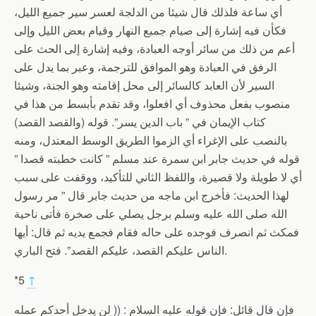
أي ساعة فلذلك قال شيئا من الدلجة لعسر سير جميع الليل،
فكأن فيه إشارة إلى صيام جميع النهار وقيام بعض الليل وإلى
أعم من ذلك من سائر أوجه العبادة، وفيه إشارة إلى الحث على
الرفق في العبادة وهو الموافق للترجمة، وعبر بما يدل على
السير لأن العابد كالسائر إلى محل إقامته وهو الجنة، وشيئا
منصوب بفعل محذوف أي افعلوا، وقد تقدم بأبسط من هذا في
كتاب الإيمان في ” باب الدين يسر”. قوله (والقصد القصد)
بالنصب على الإغراء أي الزموا الطريق الوسط المعتدل، ومنه
قوله في حديث جابر ابن سمرة عند مسلم ” كانت خطبته قصدا ”
أي لا طويلة ولا قصيرة، واللفظ الثاني للتأكيد، ووقفت على سبب
لهذا الحديث: فأخرج ابن ماجه من حديث جابر قال ” مر رسول
الله صلى الله عليه وسلم برجل يصلي على صخرة فأتى ناحية
فمكث ثم انصرف فوجده على حاله فقام فجمع يديه ثم قال: أيها
الناس عليكم القصد، عليكم القصد”. فتح الباري.
*5
↑
فإن قال قائل: فإن قوله عليه السلام : (( لن يدخل أحدكم عمله