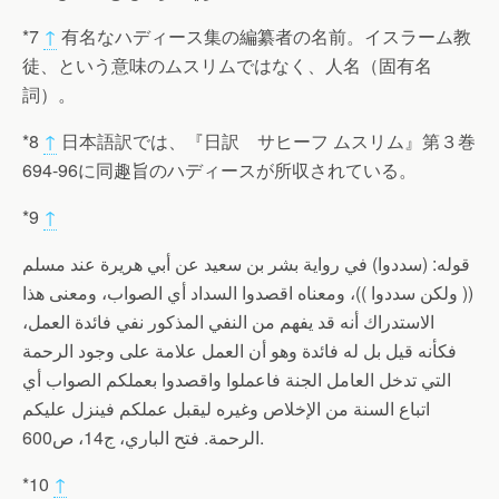
*7
↑
有名なハディース集の編纂者の名前。イスラーム教
徒、という意味のムスリムではなく、人名（固有名
詞）。
*8
↑
日本語訳では、『日訳 サヒーフ ムスリム』第３巻
694-96に同趣旨のハディースが所収されている。
*9
↑
قوله: (سددوا) في رواية بشر بن سعيد عن أبي هريرة عند مسلم
(( ولكن سددوا ))، ومعناه اقصدوا السداد أي الصواب، ومعنى هذا
الاستدراك أنه قد يفهم من النفي المذكور نفي فائدة العمل،
فكأنه قيل بل له فائدة وهو أن العمل علامة على وجود الرحمة
التي تدخل العامل الجنة فاعملوا واقصدوا بعملكم الصواب أي
اتباع السنة من الإخلاص وغيره ليقبل عملكم فينزل عليكم
الرحمة. فتح الباري، ج14، ص600.
*10
↑