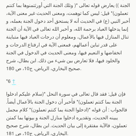
الجنة )) يعارض قوله تعالى *( وتلك الجنة التي أورثتمنوها بما كنتم
تعملون)* قيل: ليس كما توهمت، ومعنى الحديث غير معنى الآية،
أخبر النبي (ع) في الحديث أنه لا يستحق أحد دخول الجنة بعمله، و
إنما يدخلها العباد برحمة الله، و أخبر الله تعالى في الآية أن الجنة
تنال المنازل فيها بالأعمال، ومعلوم أن درجات العباد فيها متباينة
على قدر تباين أعمالهم، فمعنى الآية في ارفتاع الدرجات و
انخفاضها و النعيم فيها، ومعنى الحديث في الدخول في الجنة
والخلود فيها، فلا تعارض بين شيء من ذلك. ابن بطال، شرح
صحيح البخاري، الرياض، ج10، ص 180.
*6
↑
فإن قيل: فقد قال تعالى في سورة النحل *(سلام عليكم ادخلوا
الجنة بما كنتم تعملون)* فأخبر أن دخول الجنة بالأعمال أيضاً.
فالجواب : أن قوله *(ادخلوا الجنة بما كنتم تعملون)* كلام مجمل
يبينه الحديث، وتقديره ادخلوا منازل الجنة و بيوتها بما كمتن
تعملون، فالآية مفتقرة إلى بيان الحديث. ابن بطال، شرح صحيح
البخاري، الرياض، ج10، ص 181.