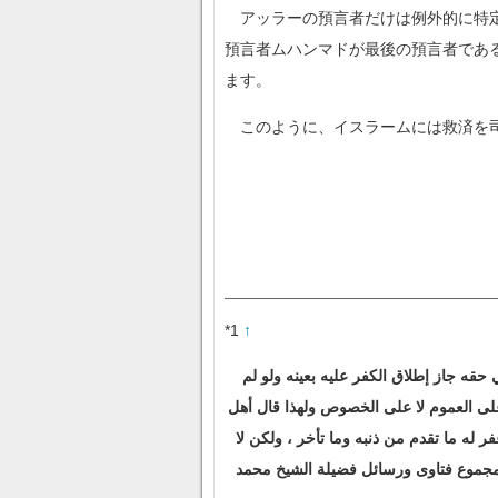
アッラーの預言者だけは例外的に特定
預言者ムハンマドが最後の預言者であ
ます。
このように、イスラームには救済を
*1
↑
 حقه جاز إطلاق الكفر عليه بعينه ولو لم
 على العموم لا على الخصوص ولهذا قال أهل
 غفر له ما تقدم من ذنبه وما تأخر ، ولكن لا
 ‏مجموع فتاوى ورسائل فضيلة الشيخ محمد