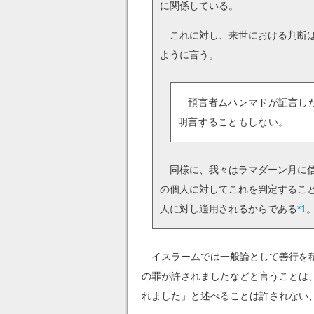
に関係している。
これに対し、来世における判断は
ように言う。
預言者ムハンマドが証言した
明言することもしない。
同様に、我々はラマダーン月に信
の個人に対してこれを判定するこ
人に対し適用されるからである
*1
イスラームでは一般論として善行を積
の罪が許されましたなどと言うことは
れました」と述べることは許されない