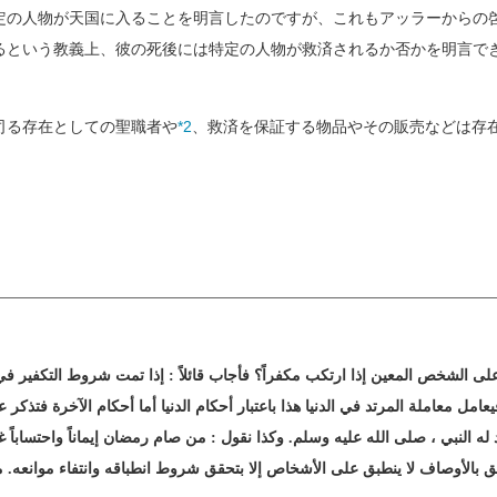
の人物が天国に入ることを明言したのですが、これもアッラーからの
るという教義上、彼の死後には特定の人物が救済されるか否かを明言で
司る存在としての聖職者や
*2
、救済を保証する物品やその販売などは存
ى الشخص المعين إذا ارتكب مكفراً‏؟‏ فأجاب قائلاً ‏:‏ إذا تمت شروط التكفير في
مل معاملة المرتد في الدنيا هذا باعتبار أحكام الدنيا أما أحكام الآخرة فتذكر
هد له النبي ، صلى الله عليه وسلم‏.‏ وكذا نقول ‏:‏ من صام رمضان إيماناً واحتساباً
ق بالأوصاف لا ينطبق على الأشخاص إلا بتحقق شروط انطباقه وانتفاء موانعه‏.