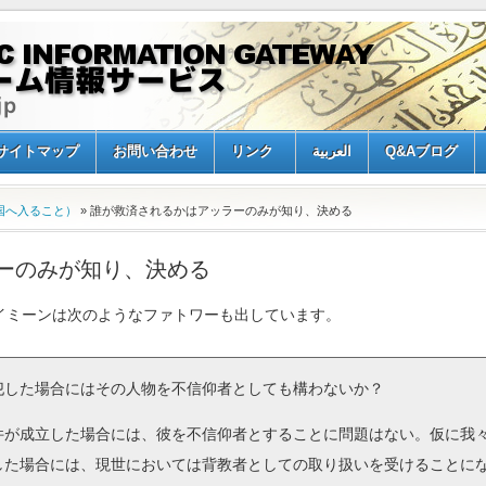
サイトマップ
お問い合わせ
リンク
العربية
Q&Aブログ
国へ入ること）
» 誰が救済されるかはアッラーのみが知り、決める
ーのみが知り、決める
ミーンは次のようなファトワーも出しています。
した場合にはその人物を不信仰者としても構わないか？
が成立した場合には、彼を不信仰者とすることに問題はない。仮に我
した場合には、現世においては背教者としての取り扱いを受けることに