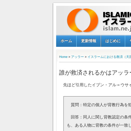
ホーム
更新情報
はじめに
Home
»
アッラー
»
イスラームにおける救済（天
誰が救済されるかはアッラ
先ほど引用したイブン・アル＝ウサイ
質問：特定の個人が背教行為を犯
回答：同人に関し背教認定の条件
も、ある人物に背教の条件が一致