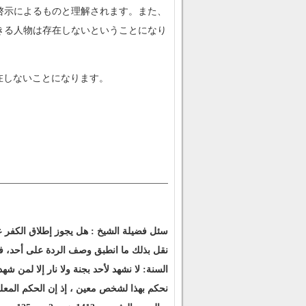
啓示によるものと理解されます。また、
きる人物は存在しないということになり
在しないことになります。
سئل فضيلة الشيخ ‏:‏ هل يجوز إطلاق الكفر عل
نقل بذلك ما انطبق وصف الردة على أحد، فيعا
السنة‏:‏ لا نشهد لأحد بجنة ولا نار إلا لمن ش
نحكم بهذا لشخص معين ، إذ إن الحكم المعل