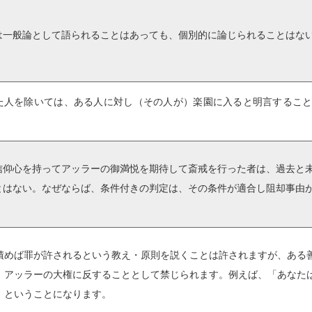
一般論として語られることはあっても、個別的に論じられることはな
人を除いては、ある人に対し（その人が）楽園に入ると明言すること
仰心を持ってアッラーの御満悦を期待して斎戒を行った者は、過去と
とはない。なぜならば、条件付きの判定は、その条件が適合し阻却事由
。
めば罪が許されるという教え・原則を説くことは許されますが、ある
、アッラーの大権に反することとして禁じられます。例えば、「あなた
、ということになります。