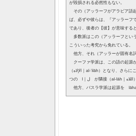
が毀損される必然性もない。
その（アッラーフがアラビア語起
ば、必ずや彼らは、『アッラーフで
であり、後者の【彼】が意味する
多数派はこの（アッラーフという
こういった考究から免れている。
他方、それ（アッラーが固有名詞
クーファ学派は、この語の起源がイラーフ（’ilāh｜إله）であり、そこに強意のために定
（الإلاه｜al-‘ilāh）となり、さらにこの語が人々の口の端に上ることが多く 「イ」の音（’｜ء）が煩雑であるために取り除かれ、その結果２