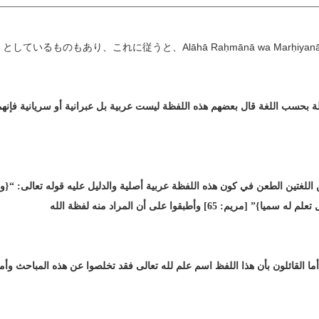
本によっては、「الها رحمانا ومرحيانا」としているものもあり、これに従うと、Alāhā Raḥmānā 
ظة بحسب اللغة قال بعضهم هذه اللفظة ليست عربية بل عبرانية أو سريانية فإنهم 
ين اللغتين الطعن في كون هذه اللفظة عربية أصلية والدليل عليه قوله تعالى: 
 أما القائلون بأن هذا اللفظ اسم علم لله تعالى فقد تخلصوا عن هذه المباحث وأ