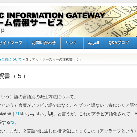
サイトマップ
お問い合わせ
リンク
العربية
Q&Aブログ
う名前について
» ３．アッ＝ラーズィーの注釈書（５）
釈書（５）
という）語の言語別の派生方法について。
という）言葉がアラビア語ではなく、ヘブライ語ないし古代シリア語
ḥiyānā｜
*1
إلهاً رحمانا ومرحيانا」と言うが、これがアラビア語化されて「Allah al-Raḥman al-Raḥim｜الله
ると主張する
*2
。
い。また、２言語間に生じた相似性によってこの（アッラーフという