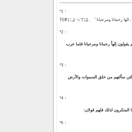
*1
↑
刊
*2
↑
يقولون إلهاً رحمانا ومرحيانا فلما عرب
*3
↑
“{ولئن سألتهم من خلق السموات والأرض
*4
↑
ما المنكرون لذلك فلهم قولان
*5
↑