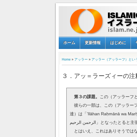
ホーム
更新情報
はじめに
Home
»
アッラー
»
アッラー（アッラーフ）とい
３．アッ＝ラーズィーの注
第３の課題。
この（アッラーフ
彼らの一部は、この（アッラーフ
達）は「’Ilāhan Raḥmānā wa Mar
الرحمن الرحيم」となったと
とはいえ、これはありそうではな