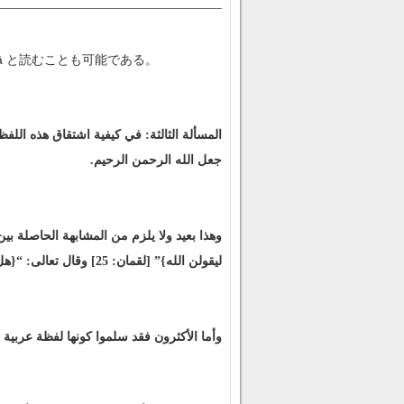
wa Marḥiyanā と読むことも可能である。
المسألة الثالثة: في كيفية اشتقاق هذه اللف
جعل الله الرحمن الرحيم.
وهذا بعيد ولا يلزم من المشابهة الحاصلة ب
ليقولن الله}” [لقمان: 25] وقال تعالى: “{هل تعلم له سميا}” [مريم: 65] وأطبقوا على أن المراد منه لفظة الله
وأما الأكثرون فقد سلموا كونها لفظة عربية: