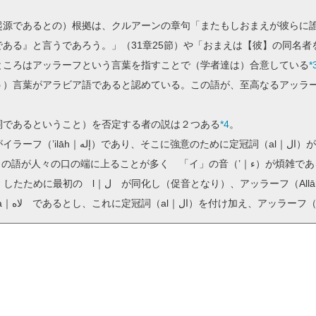
源であるとの）根拠は、クルアーンの章句「またもしおまえが彼らに
ある』と言うであろう。」（31章25節）や「おまえは【彼】の同名者を
ところはアッラーフという言葉を指すことで（学者達は）合意している
*
）言葉がアラビア語であると認めている。この語が、至高なるアッラ
であるということ）を否定する者の説は２つある
*4
。
冠詞（al｜ال）が付け加わり、アル＝イラーフ