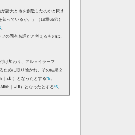
誰が諸天と地を創造したのかと問え
知っているか。」（19章65節）
3
。
ーフの固有名詞だと考えるものは、
つの l｜ل が隣接（al-lāh｜اللاه）したために最初の l｜ل が同化し（促音となり）、アッラーフ（Allāh｜الله）となったとする
*5
。
他方、バスラ学派は起源を lāha｜لاه であるとし、これに定冠詞（al｜ال）を付け加え、アッラーフ（Allāh｜الله）となったとする
*6
。