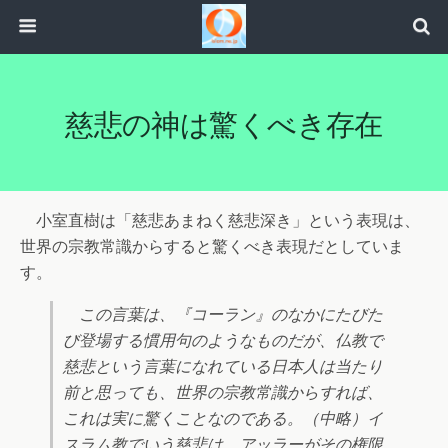
慈悲の神は驚くべき存在
小室直樹は「慈悲あまねく慈悲深き」という表現は、
世界の宗教常識からすると驚くべき表現だとしていま
す。
この言葉は、『コーラン』のなかにたびた
び登場する慣用句のようなものだが、仏教で
慈悲という言葉になれている日本人は当たり
前と思っても、世界の宗教常識からすれば、
これは実に驚くことなのである。（中略）イ
スラム教でいう慈悲は、アッラーがその権限