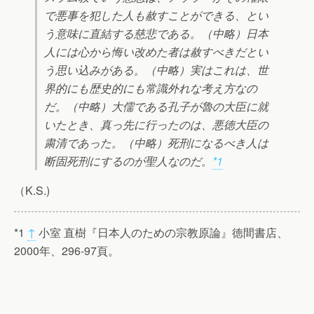
で悪事を犯した人も赦すことができる、とい
う意味に直結する慈悲である。（中略）日本
人には心から悔い改めた者は赦すべきだとい
う思い込みがある。（中略）実はこれは、世
界的にも歴史的にも常識外れな考え方なの
だ。（中略）大儒である孔子が魯の大臣に就
いたとき、真っ先に行ったのは、悪徳大臣の
粛清であった。（中略）死刑になるべき人は
断固死刑にするのが聖人なのだ。
*1
（K.S.)
*1
↑
小室 直樹『日本人のための宗教原論』徳間書店、
2000年、296-97頁。