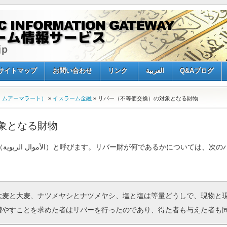
Q&Aブログ
العربية
リンク
お問い合わせ
サイトマップ
、ムアーマラート）
»
イスラーム金融
» リバー（不等価交換）の対象となる財物
象となる財物
ー財
麦と大麦、ナツメヤシとナツメヤシ、塩と塩は等量どうしで、現物と
増やすことを求めた者はリバーを行ったのであり、得た者も与えた者も