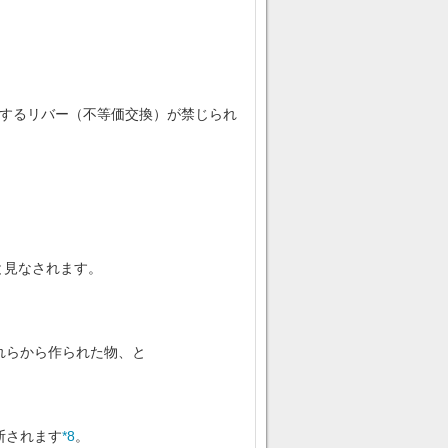
するリバー（不等価交換）が禁じられ
上乗せのリバーの場合には、基本的食料（
れらから作られた物、と
断されます
*8
。