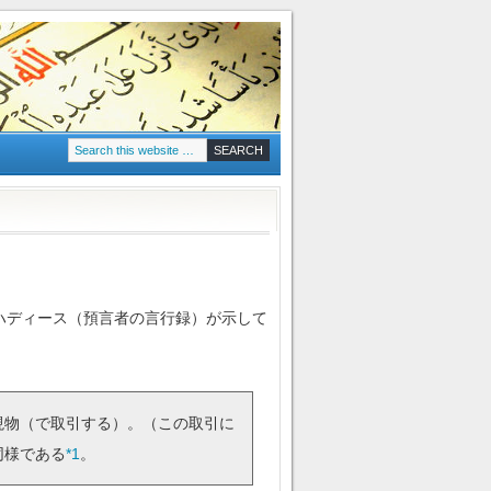
現物（で取引する）。（この取引に
同様である
*1
。