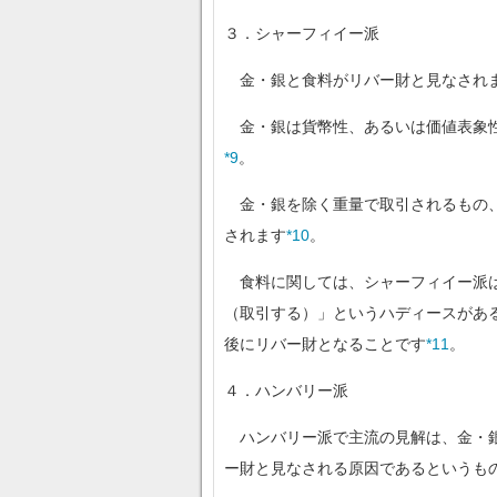
３．シャーフィイー派
金・銀と食料がリバー財と見なされ
金・銀は貨幣性、あるいは価値表象性
*9
。
金・銀を除く重量で取引されるもの、
されます
*10
。
食料に関しては、シャーフィイー派は
（取引する）」というハディースがあ
後にリバー財となることです
*11
。
４．ハンバリー派
ハンバリー派で主流の見解は、金・銀
ー財と見なされる原因であるというも