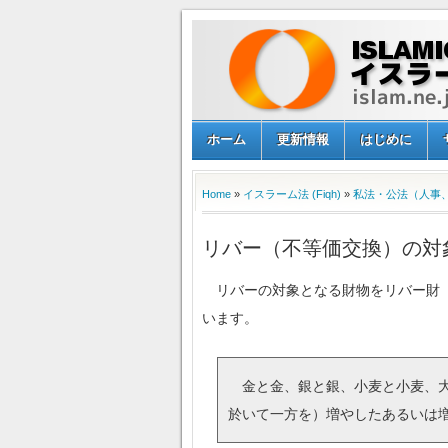
ホーム
更新情報
はじめに
Home
»
イスラーム法 (Fiqh)
»
私法・公法（人事
リバー（不等価交換）の対
リバーの対象となる財物をリバ（الأموال الربوية）と呼びます。リバー財が何であるかについては、次のハディース（預言者の言行録）が示して
います。
金と金、銀と銀、小麦と小麦、大
於いて一方を）増やしたあるいは