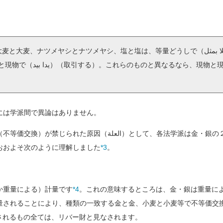
金と金、銀と銀、小麦と小麦、大麦と大麦、ナツメヤシとナツメヤシ、塩と塩は、等量どうしで
は学派間で異論はありません。
また、これら６種類に対するリバー（不等価交換）が禁じられた原因（ا
おおよそ次のように理解しました
*3
。
か重量による）計量です
*4
。これの意味するところは、金・銀は重量に
量されることにより、種類の一致する金と金、小麦と小麦等で不等価交
されるもの全ては、リバー財と見なされます。