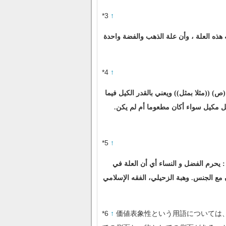
*3
↑
ه هذه العلة ، وأن علة الذهب والفضة واحدة
*4
↑
) ((مثلا بمثل)) ويعني بالقدر الكيل فيما
 كل مكيل سواء أكان مطعوما أم لم يكن.
*5
↑
 : يحرم الفضل و النساء أي أن العلة في
ن مع الجنس. وهبة الزحيلي، الفقه الإسلامي
*6
↑
価値表象性という用語については、