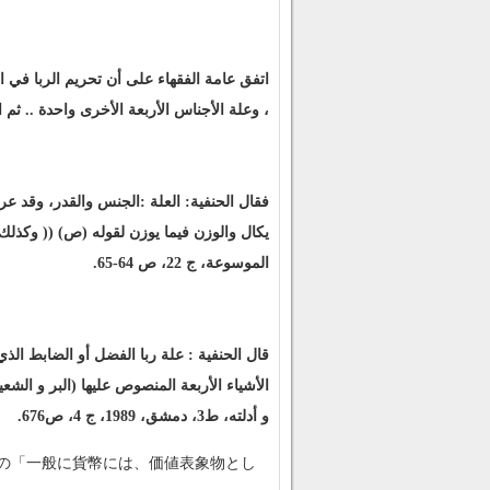
اتفق عامة الفقهاء على أن تحريم الربا في ا
، وعلة الأجناس الأربعة الأخرى واحدة .. ثم اختلف
فقال الحنفية: العلة :الجنس والقدر، وقد عر
يكال والوزن فيما يوزن لقوله (ص) (( وكذلك 
الموسوعة، ج 22، ص 64-65.
قال الحنفية : علة ربا الفضل أو الضابط الذ
الأشياء الأربعة المنصوص عليها (البر و الش
و أدلته، ط3، دمشق، 1989، ج 4، ص676.
頁の「一般に貨幣には、価値表象物とし