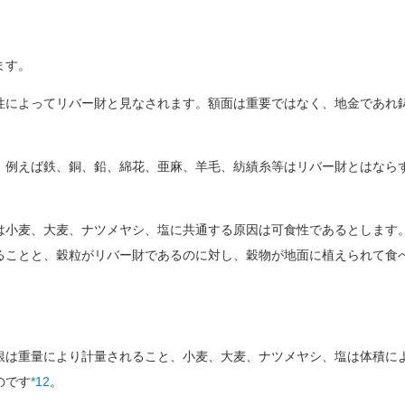
ます。
によってリバー財と見なされます。額面は重要ではなく、地金であれ
例えば鉄、銅、鉛、綿花、亜麻、羊毛、紡績糸等はリバー財とはなら
小麦、大麦、ナツメヤシ、塩に共通する原因は可食性であるとします
ることと、穀粒がリバー財であるのに対し、穀物が地面に植えられて食
は重量により計量されること、小麦、大麦、ナツメヤシ、塩は体積に
のです
*12
。