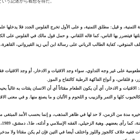
という記述から着想を得た。
 الثمنية، و قيل: مطلق الثمنية، و على الأول تخرج الفلوس الجدد فلا يدخلها على ا
لى قلتها فيتضرر بها الناس، كما قاله اللقاني. و حمل قول مالك في الفلوس على الك
، كفاية الطالب الرباني على رسالة ابن أبي زيد القيرواني، القاهرة، 1989، ج 3، ص 294.
طعومية على غير وجه التداوي، سواء وجد الاقتيات و الادخار، أو وجد الاقتيات فق
و قلقاس، و أنواع الفاكهة الرطبة كالتفاح و الموز.
لاقتيات و الادخار، أي أن يكون الطعام مقتاتاً أي أن الانسان يقتات به غالباً بحي
حبوب كلها و التمر والزبيب و اللحوم و الألبان و ما يصنع منها. و في معنى الاق
 بتأخيره مدة من الزمن، لا حد لها في ظاهر المذهب، و إنما بحسب الأمد المبتغ
بعضهم. وهبة الزحيلي، الفقه الإسلامي و أدلته، ط3، دمشق، 1989، ج 4، ص685.
ات ففيه خلاف كالجوز واللوز واختلف أيضا في التين فإن لم يكن مقتاتا ولا مدخ