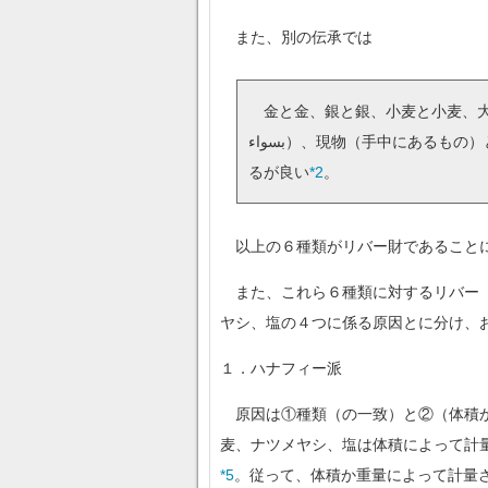
また、別の伝承では
（مثلا بمثل）、同量どうし（سواء
بسواء）、現物（手中にあるもの）と現物で（يدا بيد）（取引する）。これらのものと異なるなら、現物と現物である限り好きなように売買す
るが良い
*2
。
以上の６種類がリバー財であることに
لعلة）として、各法学派は金・銀の２つに係る原因と、小麦、大麦、ナツメ
ヤシ、塩の４つに係る原因とに分け、
１．ハナフィー派
原因は①種類（の一致）と②（体積
麦、ナツメヤシ、塩は体積によって計
*5
。従って、体積か重量によって計量