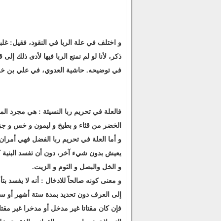
و اختلف في علة الربا في النقود، فقيل: غلبة
ذكر، لأنا لو لم نمنع الربا فيها لأدى ذلك إ
في توضيحه. حاشية العدوي، في علي بن خلف المنوفي
فالعلة في تحريم ربا النسيئة : هي مجرد الم
الخضر من قثاء و بطيخ و ليمون و خس و جزر، 
و أما العلة في تحريم ربا الفضل فهي أمران: ا
يعيش بدون شيء آخر، دون أن تفسد البنية كال
و الخل والبصل و الثوم و الزيت.
و معنى كونه صالحاً للادخال : أنه لا يفسد
إلى العرف دون تحديد بمدة ستة أشهر أو سنة، كما رأى 
فإن كان مقتاتا غير مدخل أو مدخرا غير مقت