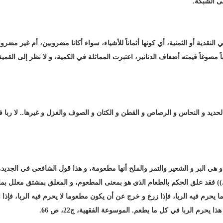
لى الشبكة.
النقدية أو الثمنية، أي كونها أثماناً للأشياء، سواء أكانا مضروبين، أم غير مضر
 مصوغاً قيمته أضعاف الدنانير، اعتبرت المماثلة في الكمية، و لا نظر إلى القمية.
يد و النحاس و الرصاص و القطن و الكتان و الصوف والغزل و غيرها.. لا ربا في
و هي البر و الشعير والتمر والملح أنها مطعومة، و هذا قول الشافعي في الجديد،
ل)) فقد علق الحكم بالطعام الذي هو بمعنى المطعوم، و المعلق بمشتق معلل بما 
ا يحرم فيه الربا، فإذا زرع و خرج عن أن يكون مطعوما لا يحرم فيه الربا، فإذا
حرم الربا في كل ما يطعم. الموسوعة الفقهية، ج22، ص 66.