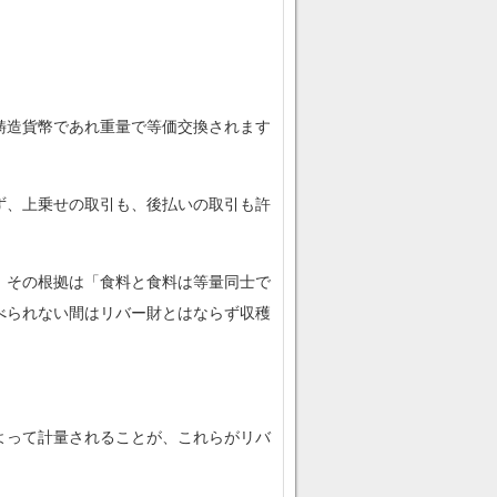
鋳造貨幣であれ重量で等価交換されます
ず、上乗せの取引も、後払いの取引も許
。その根拠は「食料と食料は等量同士で
べられない間はリバー財とはならず収穫
よって計量されることが、これらがリバ