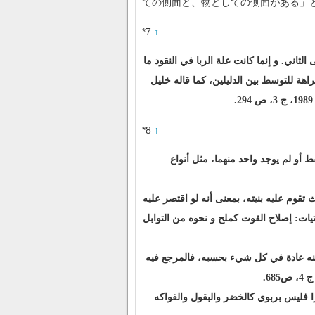
ての側面と、物としての側面がある」
*7
↑
لثاني. و إنما كانت علة الربا في النقود ما
راهة للتوسط بين الدليلين، كما قاله خليل
*8
↑
ط أو لم يوجد واحد منهما، مثل أنواع
ث تقوم عليه بنيته، بمعنى أنه لو اقتصر عليه
تيات: إصلاح القوت كملح و نحوه من التوابل
ى منه عادة في كل شيء بحسبه، فالمرجع فيه
را فليس بربوي كالخضر والبقول والفواكه