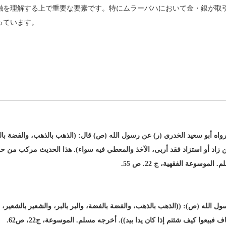
を理解する上で重要な要素です。特にムラーバハにおいて金・銀が取
っています。
 رواه أبو سعيد الخدري (ر) عن رسول الله (ص) قال: (الذهب بالذهب، والفضة بالفض
، فمن زاد أو استزاد فقد أربى، الآخذ والمعطي فيه سواء). هذا الحديث مركب من 
وسوعة الفقهية، ج 22. ص 55.
 الله (ص): ((الذهب بالذهب، والفضة بالفضة، والبر بالبر، والشعير بالشعير، والت
 فبيعوا كيف شئتم إذا كان يدا بيد)). أخرجه مسلم. الموسوعة، ج22، ص62.