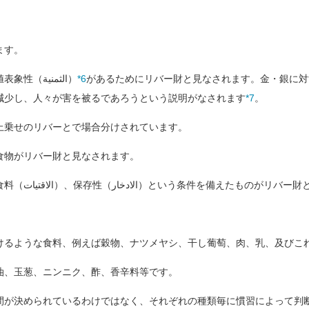
ます。
があるためにリバー財と見なされます。金・銀に対
*6
金・銀に関しては、それが貨幣で価値表象性（الثمنية）
減少し、人々が害を被るであろうという説明がなされます
*7
。
乗せのリバーとで場合分けされています。
物がリバー財と見なされます。
الاقتيات）、保存性（الادخار）という条件を備えたものがリバー財と見なされます。
るような食料、例えば穀物、ナツメヤシ、干し葡萄、肉、乳、及びこ
、玉葱、ニンニク、酢、香辛料等です。
が決められているわけではなく、それぞれの種類毎に慣習によって判