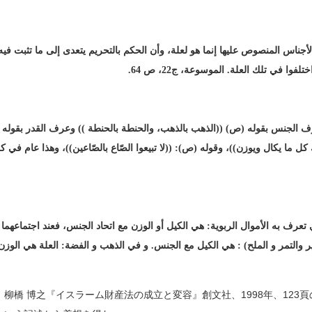
لأجناس المنصوص عليها إنما هو لعلة، وأن الحكم بالتحريم يتعدى إلى ما تثبت في
وا في تلك العلة. الموسوعة، ج22، ص 64.
ف الجنس بقوله (ص) ((الذهب بالذهب، والحنطة بالحنطة )) وعرف القدر بقوله (ص
كل ما يكال ويوزن))، وقوله (ص): ((لا تبيعوا الصّاع بالصّاعين))، وهذا عام في
ي تعرف به الأموال الربوية: هي الكيل أو الوزن مع اتحاد الجنس، فعند اجتماعهما
عير والتمر و الملح) : هي الكيل مع الجنس. و في الذهب و الفضة: العلة هي الوز
柳橋 博之『イスラーム財産法の成立と変容』創文社、1998年、123