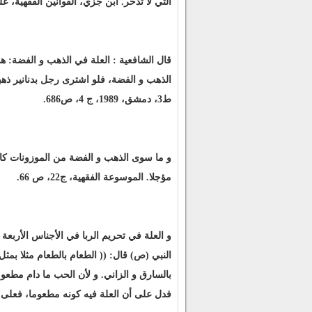
التي لا تدخر. ابن جزي، القوانين الفقهية، ع
قال الشافعية : العلة في الذهب و الفضة: هي 
الذهب و الفضة، فلو اشترى رجل بدنانير ذهباً
ط3، دمشق، 1989، ج 4، ص686.
و ما سوى الذهب و الفضة من الموزونات كالحد
مؤجلا. الموسوعة الفقهية، ج22، ص 66.
و العلة في تحريم الربا في الأجناس الأربعة 
النبي (ص) قال: (( الطعام بالطعام مثلا بمث
بالسارق و الزاني. و لأن الحب ما دام مطعوم
فدل على أن العلة فيه كونه مطعوما، فعلى هذا ي