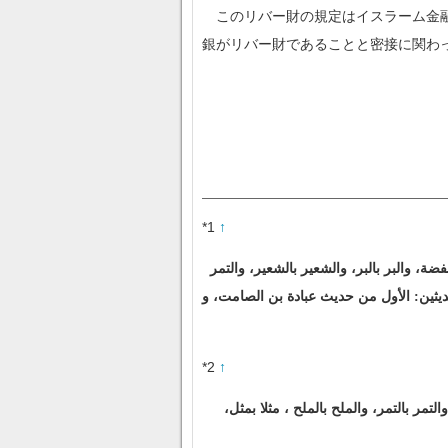
このリバー財の規定はイスラーム金融
銀がリバー財であることと密接に関わ
*1
↑
ة، والبر بالبر، والشعير بالشعير، والتمر
حديثين: الأول من حديث عبادة بن الصامت، و
*2
↑
مر بالتمر، والملح بالملح ، مثلا بمثل،