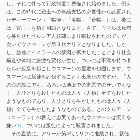
し、それに伴って行政制度も整備され始めました。例え
ば、この時代に戦士への俸給支払の必要性から設置され
たディーワーン（「帳簿」「名帳」「台帳」）は、後に
は「官庁」を指す用語となります。さて、ウマルは私怨
を募らせたペルシア人奴隷により暗殺されたのですが、
次いでウスマーンが第３代カリフとなりました。しか
し、急速にイスラームの版図が拡大したことにより社会
構造や体制に急激な変化が生じ、ついには不満を持つ者
たちが反乱を起こしウスマーンの屋敷を包囲します。ウ
スマーンは叛徒を討伐することも出来たのですが、「人
の命の故にでも、あるいは地上での害悪でのせいでもな
く、人ひとりを殺したものは人々（人類）全てを殺した
ようなものであり、人ひとりを生かしたものは人々（人
類）全てを生かしたようなものである」とのクルアーン
（コーラン）の教えに忠実であったウスマーンは流血を
嫌い
*6
、ついには叛徒によって殺害されました。
その直後に、アリーが第4代カリフに推戴され、就任