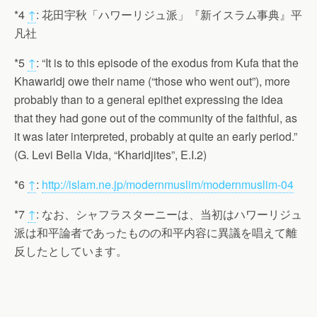
*4
↑
: 花田宇秋「ハワーリジュ派」『新イスラム事典』平
凡社
*5
↑
: “It is to this episode of the exodus from Kufa that the
Khawaridj owe their name (“those who went out”), more
probably than to a general epithet expressing the idea
that they had gone out of the community of the faithful, as
it was later interpreted, probably at quite an early period.”
(G. Levi Bella Vida, “Kharidjites”, E.I.2)
*6
↑
:
http://islam.ne.jp/modernmuslim/modernmuslim-04
*7
↑
: なお、シャフラスターニーは、当初はハワーリジュ
派は和平論者であったものの和平内容に異議を唱えて離
反したとしています。