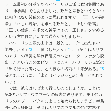
ラーム最初の分派であるハワーリジュ派は政治集団であ
り、神学集団でもありました。政治と宗教というと互い
に相容れない関係のように思われますが、「正しい指導
者」「正しい統治」を求める政治と、「正しい教義」
「正しい信条」を求める神学はその「正しさ」を求める
という方向性において共通点がありました。
ハワーリジュ派の由来は一般的に、「外に出たもの、
退去した者」
*3
、「脱出した人々」
*4
、（第４代カリフ
のアリーの軍勢を離れ反乱拠点へと）「クーファから脱
出したというこのエピソードにこそ、ハワーリジュ派の
『出て行った者たち』との彼らの名前の由来がある」
*5
等とあるように、「出た（ハラジャخرج）者」とされて
います。
では、彼らはなぜ出て行ったのでしょうか。ことは、
第3代カリフ・ウスマーンの殺害に遡ります。第１代カ
リフのアブー・バクルによって始められたアラビア半島
外への大征服は、第２代カリフのウマルの代に本格化