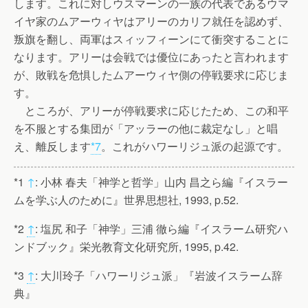
します。これに対しウスマーンの一族の代表であるウマ
イヤ家のムアーウィヤはアリーのカリフ就任を認めず、
叛旗を翻し、両軍はスィッフィーンにて衝突することに
なります。アリーは会戦では優位にあったと言われます
が、敗戦を危惧したムアーウィヤ側の停戦要求に応じま
す。
ところが、アリーが停戦要求に応じたため、この和平
を不服とする集団が「アッラーの他に裁定なし」と唱
え、離反します
*7
。これがハワーリジュ派の起源です。
*1
↑
: 小林 春夫「神学と哲学」山内 昌之ら編『イスラー
ムを学ぶ人のために』世界思想社, 1993, p.52.
*2
↑
: 塩尻 和子「神学」三浦 徹ら編『イスラーム研究ハ
ンドブック』栄光教育文化研究所, 1995, p.42.
*3
↑
: 大川玲子「ハワーリジュ派」『岩波イスラーム辞
典』