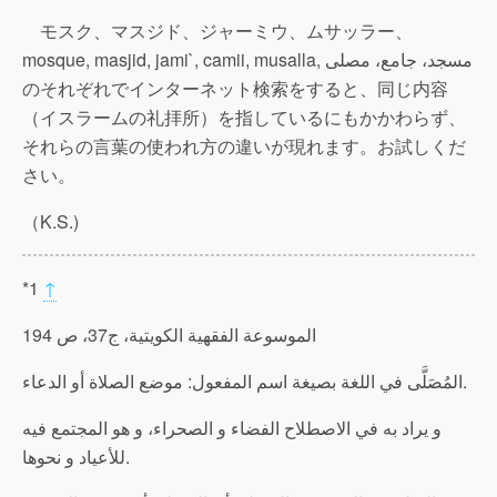
モスク、マスジド、ジャーミウ、ムサッラー、
mosque, masjid, jami`, camii, musalla, مسجد، جامع، مصلى
のそれぞれでインターネット検索をすると、同じ内容
（イスラームの礼拝所）を指しているにもかかわらず、
それらの言葉の使われ方の違いが現れます。お試しくだ
さい。
（K.S.)
*1
↑
الموسوعة الفقهية الكويتية، ج37، ص 194
المُصَلَّى في اللغة بصيغة اسم المفعول: موضع الصلاة أو الدعاء.
و يراد به في الاصطلاح الفضاء و الصحراء، و هو المجتمع فيه
للأعياد و نحوها.