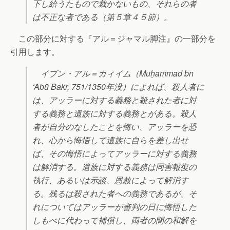
下し給うたもので裁かないもの、それらの者
は不正な者である（第５章４５節）。
この部分に対する『アル＝ジャマル脚注』の一部分を
引用します。
イブン・アル＝カィイム（Muḥammad bn
‘Abū Bakr, 751/1350年没）によれば、殺人者に
は、アッラーに対する義務と殺された者に対
する義務と遺族に対する義務とがある。殺人
者が自分のなしたことを悔い、アッラーを恐
れ、心から悔悟して遺族に自らを差し出せ
ば、その悔悟によってアッラーに対する義務
は解消する。遺族に対する義務は同害報復の
執行、あるいは示談、恩赦によって解消す
る。残るは殺された者への義務であるが、そ
れについてはアッラーが審判の日に悔悟した
しもべに代わって補償し、両者の間の和解を