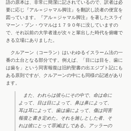
語の原本は、非常に簡潔に記されているので、訳者は必
要に応じ『アル＝ジャマル脚注』を翻訳し読者の便宜を
図っています。『アル＝ジャマル脚注』を著したスライ
マーン・ブン・ウマルは１７９０年に没していますの
で、それ以前の大学者達が次々と輩出した時代を俯瞰で
きる立場にありました。
クルアーン（コーラン）はいわゆるイスラーム法の一
番の土台となる部分です。例えば、「目には目を、歯に
は歯を」という同害報復は旧約聖書の出エジプト記にも
ある原則ですが、クルアーンの中にも同様の記述があり
ます。
また、われらは彼らにその中で、命は命に
よって、目は目によって、鼻は鼻によって、
耳は耳によって、歯は歯によって、傷は同害
報復と書き定めた。それを施しとした者、そ
れは彼にとって罪滅ぼしである。アッラーの