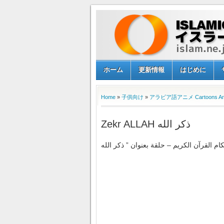
ホーム
更新情報
はじめに
Home
»
子供向け
»
アラビア語アニメ Cartoons Ara
Zekr ALLAH ذكر الله
 القرآن الكريم – حلقة بعنوان ” ذكر الله