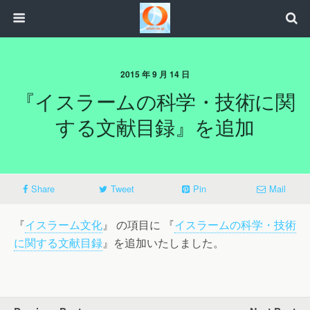
2015 年 9 月 14 日
『イスラームの科学・技術に関
する文献目録』を追加
Share
Tweet
Pin
Mail
『
イスラーム文化
』 の項目に 『
イスラームの科学・技術
に関する文献目録
』を追加いたしました。