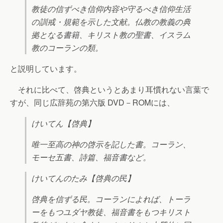
教徒の信ずべき信仰内容や守るべき信仰生活
の訓戒・規範を示した文献。仏教の教義の典
拠となる書籍、キリスト教の聖書、イスラム
教のコーランの類。
と説明しています。
それに比べて、啓典というとあまり耳慣れない言葉で
すが、同じ広辞苑の第六版 DVD－ROMには、
けいてん【啓典】
唯一至高の神の啓示を記した書。コーラン、
モーセ五書、詩篇、福音書など。
けいてんのたみ【啓典の民】
啓典を信ずる民。コーランによれば、トーラ
ーをもつユダヤ教徒、福音書をもつキリスト