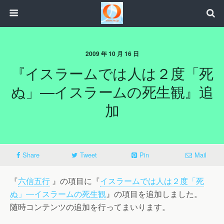
2009 年 10 月 16 日
『イスラームでは人は２度「死
ぬ」―イスラームの死生観』追
加
Share
Tweet
Pin
Mail
『
六信五行
』の項目に『
イスラームでは人は２度「死
ぬ」―イスラームの死生観
』の項目を追加しました。
随時コンテンツの追加を行ってまいります。