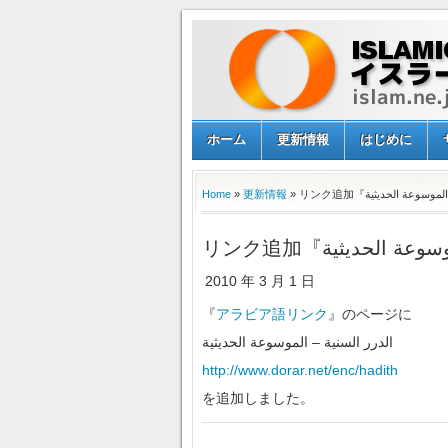
ホーム
更新情報
はじめに
Home
»
更新情報
2010 年 3 月 1 日
『
アラビア語リンク
』のページに
الدرر السنية – الموسوعة الحديثية
http://www.dorar.net/enc/hadith
を追加しました。