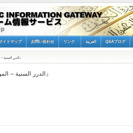
サイトマップ
お問い合わせ
リンク
العربية
Q&Aブログ
» リンク追加『الدرر السنية – الموسوعة الحديثية』
リンク追加『الدرر السنية – الموسوعة الحديثية』