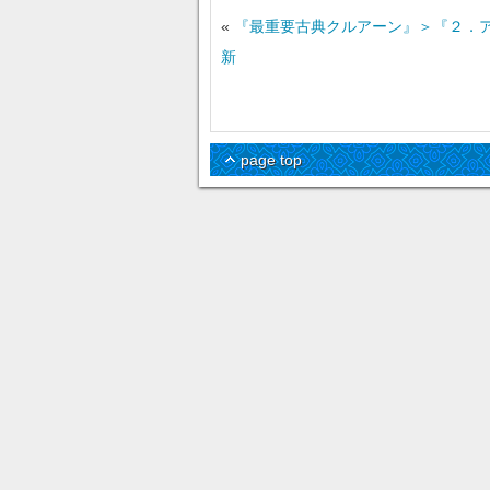
«
『最重要古典クルアーン』＞『２．
新
page top