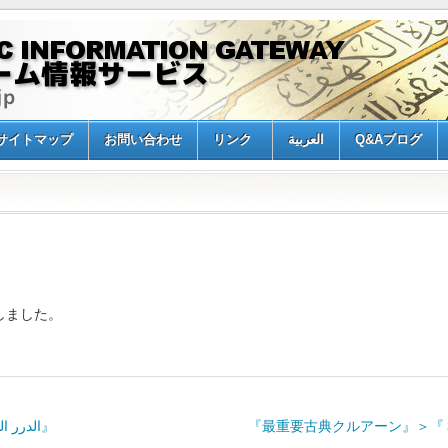
サイトマップ
お問い合わせ
リンク
العربية
Q&Aブログ
しました。
リンク追加『الدرر السنية – الموسوعة الحديثية』
『最重要古典クルアーン』＞『