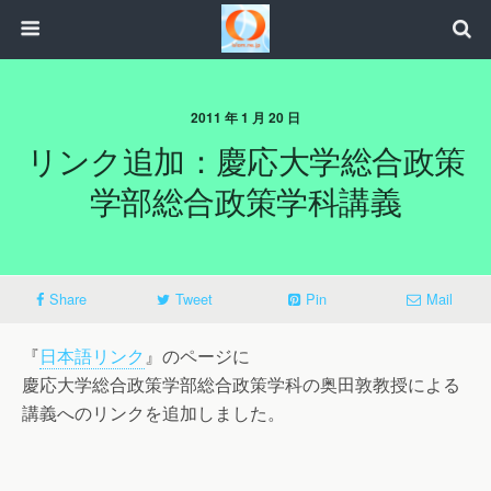
2011 年 1 月 20 日
リンク追加：慶応大学総合政策
学部総合政策学科講義
Share
Tweet
Pin
Mail
『
日本語リンク
』のページに
慶応大学総合政策学部総合政策学科の奥田敦教授による
講義へのリンクを追加しました。