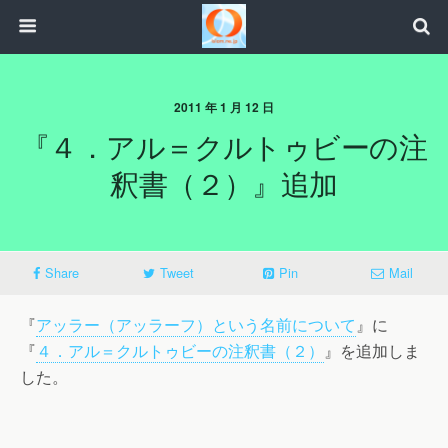
2011 年 1 月 12 日
『４．アル＝クルトゥビーの注
釈書（２）』追加
Share
Tweet
Pin
Mail
『
アッラー（アッラーフ）という名前について
』に
『
４．アル＝クルトゥビーの注釈書（２）
』を追加しま
した。