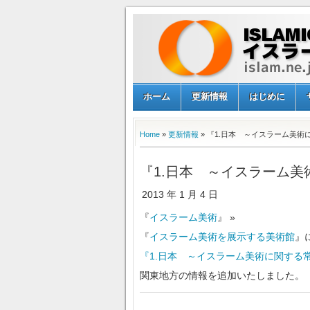
ホーム
更新情報
はじめに
Home
»
更新情報
» 『1.日本 ～イスラーム美
『1.日本 ～イスラーム
2013 年 1 月 4 日
『
イスラーム美術
』 »
『
イスラーム美術を展示する美術館
』
『1.日本 ～イスラーム美術に関する
関東地方の情報を追加いたしました。