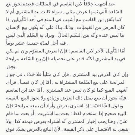
عند أشهب خلافاً لابن القاسم في المثليّات فعنده يجوز بيع
السّلعة الّتي ثمنها عرض مثلي , سواء كانت بيد المشتري أم لا .
كما يتّفق ابن القاسم مع أشهب في المنع في أحد التّأويلين إذا
كان العرض من القيميّات , وذلك بناءً على أنّه يكون بيع الإنسان
ما ليس عنده وأنّه من السّلم الحالّ , ويراد به السّلم الّذي ليس
فيه أجل لمدّة خمسة عشر يوماً .
أمّا التّأويل الآخر لابن القاسم : فإنّ العرض المتقوّم وإن لم يكن
في يد المشتري لكنّه قادر على تحصيله فإنّ بيع السّلعة مرابحةً
يجوز .
وإن كان العرض بيد المشتري , فإن كان مثلياً فلا خلاف في جواز
المرابحة على بيع السّلعة المشتراة به , أمّا إن كان قيمياً , فرأى
أشهب المنع كما لو كان ليس عند المشتري , أمّا عند ابن القاسم
فإنّه يجوز أن يبيع بمثل ذلك العرض وزيادةٍ ولا يجوز البيع بالقيمة .
ويقول الشّافعيّة : إذا اشترى بعرض وأراد أن يبيعه مرابحةً فإنّ
البيع صحيح إذا استخدم لفظ : بعت بما اشتريت , أو بعت بما قام
عليّ , وهنا يجب إخبار المشتري أنّه اشتراه بعرض قيمته كذا , ولا
ينبغي له الاقتصار على ذكر القيمة , لأنّ البائع بالعرض يشدّد فوق