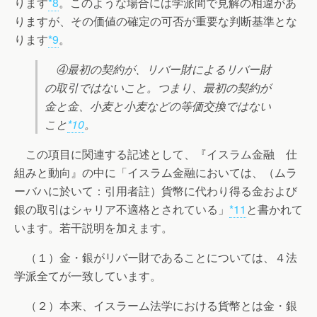
ります
*8
。このような場合には学派間で見解の相違があ
りますが、その価値の確定の可否が重要な判断基準とな
ります
*9
。
④最初の契約が、リバー財によるリバー財
の取引ではないこと。つまり、最初の契約が
金と金、小麦と小麦などの等価交換ではない
こと
*10
。
この項目に関連する記述として、『イスラム金融 仕
組みと動向』の中に「イスラム金融においては、（ムラ
ーバハに於いて：引用者註）貨幣に代わり得る金および
銀の取引はシャリア不適格とされている」
*11
と書かれて
います。若干説明を加えます。
（１）金・銀がリバー財であることについては、４法
学派全てが一致しています。
（２）本来、イスラーム法学における貨幣とは金・銀