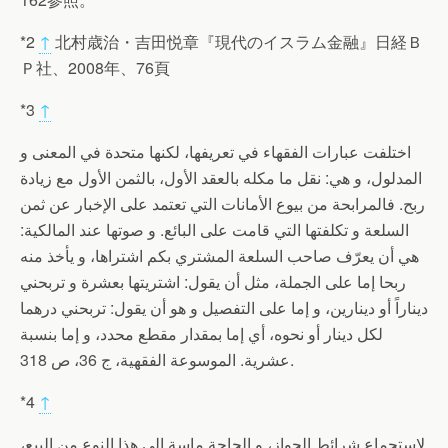
*2
↑
北村歳治・吉田悦章『現代のイスラム金融』日経Ｂ
Ｐ社、2008年、76頁
*3
↑
اختلفت عبارات الفقهاء في تعريفها، لكنها متحدة في المعنى و
المدلول، و هي: نقل ما مكله بالعقد الأول، بالثمن الأول مع زيادة
ربح. فالمرابحة من بيوع الأمانات التي تعتمد على الإخبار عن ثمن
السلعة و تكلفتها التي قامت على البائع. و صوتها عند المالكية:
هي أن يعرّف صاحب السلعة المشتري بكم اشتراها، و يأخذ منه
ربحا إما على الجملة، مثل أن يقول: اشتريتها بعشرة و تربحني
ديناراً أو دينارين، و إما على التفصيل و هو أن يقول: تربحني درهما
لكل دينار أو نحوه، أي إما بمقدار مقطع محدد، و إما بنسبة
عشرية. الموسوعة الفقهية، ج 36، ص 318.
*4
↑
لاستجماع شرائط الجواز، و الحاجة ماسة إلى هذا النوع من البيع،