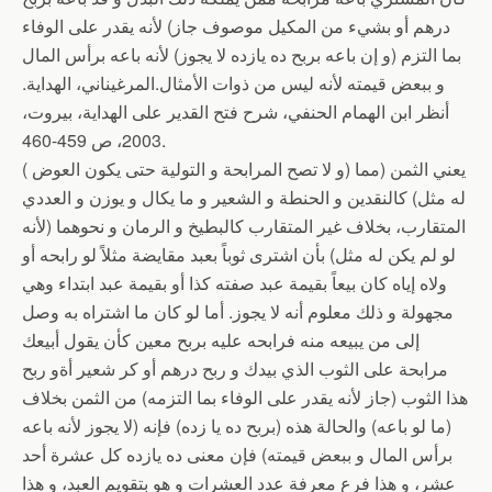
درهم أو بشيء من المكيل موصوف جاز) لأنه يقدر على الوفاء
بما التزم (و إن باعه بربح ده يازده لا يجوز) لأنه باعه برأس المال
و ببعض قيمته لأنه ليس من ذوات الأمثال.المرغيناني، الهداية.
أنظر ابن الهمام الحنفي، شرح فتح القدير على الهداية، بيروت،
2003، ص 459-460.
( و لا تصح المرابحة و التولية حتى يكون العوض) يعني الثمن (مما
له مثل) كالنقدين و الحنطة و الشعير و ما يكال و يوزن و العددي
المتقارب، بخلاف غير المتقارب كالبطيخ و الرمان و نحوهما (لأنه
لو لم يكن له مثل) بأن اشترى ثوباً بعبد مقايضة مثلاً لو رابحه أو
ولاه إياه كان بيعاً بقيمة عبد صفته كذا أو بقيمة عبد ابتداء وهي
مجهولة و ذلك معلوم أنه لا يجوز. أما لو كان ما اشتراه به وصل
إلى من يبيعه منه فرابحه عليه بربح معين كأن يقول أبيعك
مرابحة على الثوب الذي بيدك و ربح درهم أو كر شعير أةو ربح
هذا الثوب (جاز لأنه يقدر على الوفاء بما التزمه) من الثمن بخلاف
(ما لو باعه) والحالة هذه (بربح ده يا زده) فإنه (لا يجوز لأنه باعه
برأس المال و ببعض قيمته) فإن معنى ده يازده كل عشرة أحد
عشر، و هذا فرع معرفة عدد العشرات و هو بتقويم العبد، و هذا