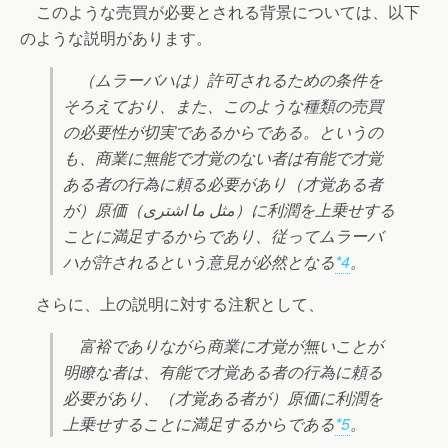
このような売買が必要とされる背景については、以下
のような説明があります。
（ムラーバハは）許可されるための条件を
そろえており、また、このような種類の売買
の必要性が切実であるからである。というの
も、商業に無能で才覚のない者は有能で才覚
ある者の行為に頼る必要があり（才覚ある者
が）原価（مثل ما اشترى）に利潤を上乗せする
ことに満足するからであり、従ってムラーバ
ハが許されるという意見が必然となる
*4
。
さらに、上の説明に対する注釈として、
富裕でありながら商業に才覚が無いことが
明瞭な者は、有能で才覚ある者の行為に頼る
必要があり、（才覚ある者が）原価に利潤を
上乗せすることに満足するからである
*5
。