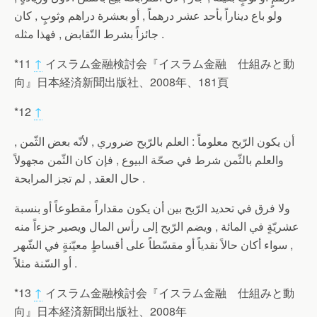
ولو باع ديناراً بأحد عشر درهماً , أو بعشرة دراهم وثوبٍ , كان
جائزاً بشرط التّقابض , فهذا مثله .
*11
↑
イスラム金融検討会『イスラム金融 仕組みと動
向』日本経済新聞出版社、2008年、181頁
*12
↑
أن يكون الرّبح معلوماً : العلم بالرّبح ضروري , لأنّه بعض الثّمن ,
والعلم بالثّمن شرط في صحّة البيوع , فإن كان الثّمن مجهولاً
حال العقد , لم تجز المرابحة .
ولا فرق في تحديد الرّبح بين أن يكون مقداراً مقطوعاً أو بنسبة
عشريّةٍ في المائة , ويضم الرّبح إلى رأس المال ويصير جزءاً منه
, سواء أكان حالاً نقدياً أو مقسّطاً على أقساطٍ معيّنةٍ في الشّهر
أو السّنة مثلاً .
*13
↑
イスラム金融検討会『イスラム金融 仕組みと動
向』日本経済新聞出版社、2008年