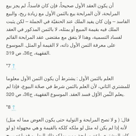
أن يكون العقد الأول صحيحاً، فإن كان فاسداً، لم يجز بيع
المرابحة، لأن المرابحة بيع بالثمن الأول مع زيادة ربح، والبيع
الفاسد – وإن كان يفيد الملك عند الحنفيّة في الجملة – لكن يثبت
الملك فيه بقيمة المبيع أو بمثله، لا بالثمن المذكور في العقد
لفساد التسمية، وهذا لا يتفق مع مقتضى عقد المرابحة القائم
على معرفة الثمن الأول ذاته، لا القيمة أو المثل. الموسوع
الفقهية، ج36، ص 319.
*7
↑
العلم بالثمن الأول : يشترط أن يكون الثمن الأول معلوما
للمشتري الثاني، لأن العلم بالثمن شرط في صحّة البيوع، فإذا لم
يعلم الثّمن الأوّل فسد العقد. الموسوع الفقهية، ج36، ص 320.
*8
↑
قال: ( و لا تصح المرابحة و التولية حتى يكون العوض مما له مثل)
لأنه إذا لم يكن له مثل لو ملكه كلكه بالقيمة و هي مجهولة (و لو
كان المشتري باعه مرابحة ممن يملكه ذلك البدل و قد باعه بربح