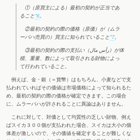
①（原買主による）最初の契約が正当であ
ること
*6
。
②最初の契約の際の価格（原価）が（ムラ
ーバハ売買の）買主に知られていること
*7
。
③最初の契約の際の支払い（رأس مال）が体
積、重量、数によって取引される財物によっ
て行われていること。
例えば、金・銀（＝貨幣）はもちろん、小麦などで支
払われていればその価値は市場価格によって知られるた
め、最初の契約の際の価格が確定できます。この場合
に、ムラーバハが許されることに異論はありません。
これに対して、対価として均質性の乏しい財物、例え
ばスイカ３００個が支払われた場合、スイカは大小の個
体差が激しいので、その価値を確定することが難しくな