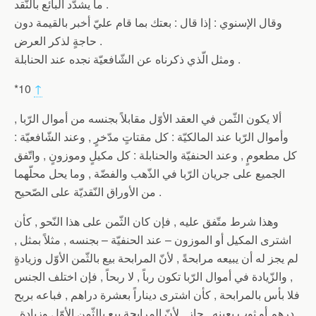
ما يشدّد البائع بالنّقد .
وقال الإسنوي : إذا قال : بعتك بما قام عليّ أخبر بالقيمة دون
حاجةٍ لذكر العرض .
ومثل الّذي ذكرناه عن الشّافعيّة نجده عند الحنابلة .
*10
↑
ألا يكون الثّمن في العقد الأوّل مقابلاً بجنسه من أموال الرّبا ,
وأموال الرّبا عند المالكيّة : كل مقتاتٍ مدّخرٍ , وعند الشّافعيّة :
كل مطعومٍ , وعند الحنفيّة والحنابلة : كل مكيلٍ وموزونٍ , واتّفق
الجميع على جريان الرّبا في الذّهب والفضّة , وما يحل محلّهما
من الأوراق النّقديّة على الصّحيح .
وهذا شرط متّفق عليه , فإن كان الثّمن على هذا النّحو , كأن
اشترى المكيل أو الموزون – عند الحنفيّة – بجنسه , مثلاً بمثل ,
لم يجز له أن يبيعه مرابحةً , لأنّ المرابحة بيع بالثّمن الأوّل وزيادةٍ
, والزّيادة في أموال الرّبا تكون رباً , لا ربحاً , فإن اختلف الجنس
فلا بأس بالمرابحة , كأن اشترى ديناراً بعشرة دراهم , فباعه بربح
درهمٍ أو ثوبٍ بعينه , جاز , لأنّ المرابحة بيع بالثّمن الأوّل وزيادةٍ ,