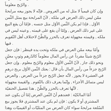
والرّبح معلوماً .
وإن كان قيمياً لا مثل له من العروض , فإنّه لا يجوز بيعه مرابحةً
ممّن ليس ذلك العرض في ملكه , لأنّ المرابحة بيع بمثل الثّمن
الأوّل , فإذا لم يكن الثّمن الأوّل مثل جنسه , فإمّا أن يقع البيع
على غير ذلك العرض , وإمّا أن يقع على قيمته , وعينه ليس في
ملكه , وقيمته مجهولة تعرف بالحزر والظّنّ لاختلاف أهل التّقويم
فيها .
وأمّا بيعه ممّن العرض في ملكه وتحت يده فينظر : فإن جعل
الرّبح شيئاً مفرداً عن رأس المال معلوماً كالدّرهم وثوبٍ معيّنٍ
ونحو ذلك جاز , لأنّ الثّمن الأوّل معلوم والرّبح معلوم . وإن جعل
الرّبح جزءاً من رأس المال بأن قال : بعتك الثّمن الأوّل بربح درهمٍ
في العشرة لا يجوز , لأنّه جعل الرّبح جزءاً من العرض , والعرض
ليس متماثل الأجزاء , وإنّما يعرف ذلك بالتّقوم , والقيمة مجهولة
لأنّها تعرف بالحزر والظّنّ , هذا تفصيل الحنفيّة .
أمّا المالكيّة : فعندهم أنّ الثّمن العرض إمّا أن يكون عند
المشتري أو لا يكون : فإن لم يكن عند المشتري فلا يجوز بيع
السّلعة مرابحةً سواء كان العرض من المثليّات أو القيميّات وهذا