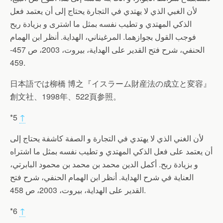
لأن الغبي الذي لا يهتدي في التجارة يحتاج إلى أن يعتمد فعل
الذكي المهتدي و تطيب نفسه بمثل ما اشترى و بزيادة ربح
فوجب القول بجوازهما. المرغيناني، الهداية. أنظر ابن الهمام
الحنفي، شرح فتح القدير على الهداية، بيروت، 2003، ص 457-
459.
日本語では柳橋 博之『イスラーム財産法の成立と変容』
創文社、1998年、522頁参照。
*5
↑
لأن الغني الذي لا يهتدي في التجارة و الصفة كاشفة يحتاج إلى
أن يعتمد على فعل الذكي المهتدي و تطيب نفسه بمثل ما اشتراه
و بزيادة ربح. أكمل الدين محمد بن محمد بن محمود البابرتي،
العناية في شرح الهداية. أنظر ابن الهمام الحنفي، شرح فتح
القدير على الهداية، بيروت، 2003، ص 458.
*6
↑