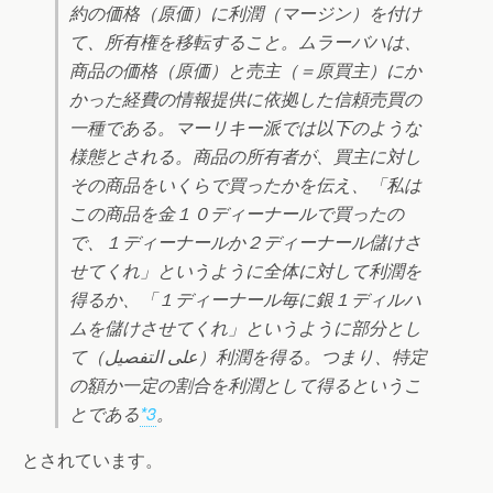
約の価格（原価）に利潤（マージン）を付け
て、所有権を移転すること。ムラーバハは、
商品の価格（原価）と売主（＝原買主）にか
かった経費の情報提供に依拠した信頼売買の
一種である。マーリキー派では以下のような
様態とされる。商品の所有者が、買主に対し
その商品をいくらで買ったかを伝え、「私は
この商品を金１０ディーナールで買ったの
で、１ディーナールか２ディーナール儲けさ
せてくれ」というように全体に対して利潤を
得るか、「１ディーナール毎に銀１ディルハ
ムを儲けさせてくれ」というように部分とし
て（على التفصيل）利潤を得る。つまり、特定
の額か一定の割合を利潤として得るというこ
とである
*3
。
とされています。