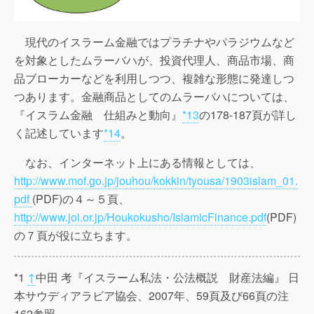
現代のイスラーム金融ではプラチナやパラジウムなど
を対象としたムラーバハが、投資代理人、商品市場、商
品ブローカーなどを利用しつつ、複雑な形態に発達しつ
つあります。金融商品としてのムラーバハについては、
『イスラム金融 仕組みと動向』
*13
の178-187頁が詳し
く記述しています
*14
。
なお、インターネット上にある情報としては、
http://www.mof.go.jp/jouhou/kokkin/tyousa/1903islam_01.
pdf
(PDF)の４～５頁、
http://www.joi.or.jp/Houkokusho/IslamicFinance.pdf
(PDF)
の７頁が役に立ちます。
*1
↑
中田 考『イスラーム私法・公法概説 財産法編』 日
本サウディアラビア協会、2007年、59頁及び66頁の注
162参照。