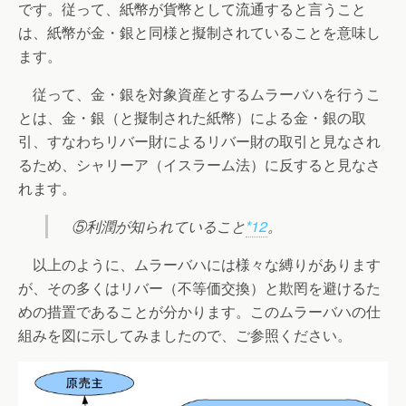
です。従って、紙幣が貨幣として流通すると言うこと
は、紙幣が金・銀と同様と擬制されていることを意味し
ます。
従って、金・銀を対象資産とするムラーバハを行うこ
とは、金・銀（と擬制された紙幣）による金・銀の取
引、すなわちリバー財によるリバー財の取引と見なされ
るため、シャリーア（イスラーム法）に反すると見なさ
れます。
⑤利潤が知られていること
*12
。
以上のように、ムラーバハには様々な縛りがあります
が、その多くはリバー（不等価交換）と欺罔を避けるた
めの措置であることが分かります。このムラーバハの仕
組みを図に示してみましたので、ご参照ください。