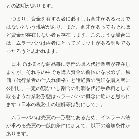
との説明があります。
つまり、資金を有する者に必ずしも商才があるわけで
はないという現実があり、また、商才があってもそれほ
ど資金が存在しない者も存在します。このような場合に
は、ムラーバハは両者にとってメリットがある制度であ
ったろうと思われます。
日本では様々な商品毎に専門の購入代行業者が存在し
ますが、それらの中でも購入資金の前払いを求めず、原
価（代行業者の仕入れ価格）と諸経費の明細を購入者に
公開し、一定の額ないし割合の利潤を代行手数料として
取るような業務形態はムラーバハの概念に近いと思われ
ます（日本の税務上の理解等は別にして）。
ムラーバハは売買の一形態であるため、イスラーム法
が求める売買の一般的条件に加えて、以下の追加条件が
あります。