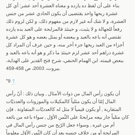
بناء على أن لفظ ده يازده و معناه العشرة أحد عشر: أي كل
عشرة ربحها واحد يقتضيى أن يكون الحادي عشر من جنس
العشرة، و لا شك أنه غير لازم من مفهوم ذلك، و لكن لزوم ذلك
رفعاً للجهالة و لا يثبت، و حينئذ فالمرابحة على العبد بده يازده
تقتضي أنه باعه بالعبد و ببعضه أو بمثل بعضه و هو كل عشرة
أجزاء من العبد ربحها جزء آخر منه، و حين عرف أن المراد كل
عشرة دراهم أحد عشر لزم حينئذ ما ذكر و هو أنه باعه بالعبد و
ببعض قيمته. ابن الهمام الحنفي، شرح فتح القدير على الهداية،
بيروت، 2003، ص 458-459.
*9
↑
أن يكون رأس المال من ذوات الأمثال , وبيان ذلك : أنّ رأس
المال إمّا أن يكون مثلياً كالمكيلات والموزونات والعدديّات
المتقاربة , أو يكون قيمياً لا مثل له كالعدديّات المتفاوتة . فإن
كان مثلياً جاز بيعه مرابحةً على الثّمن الأوّل , سواء باعه من بائعه
أم من غيره , وسواء جعل الرّبح من جنس رأس المال في
المرابحة أو من خلاف جنسه بعد أن كان الثّمن الأوّل معلوماً