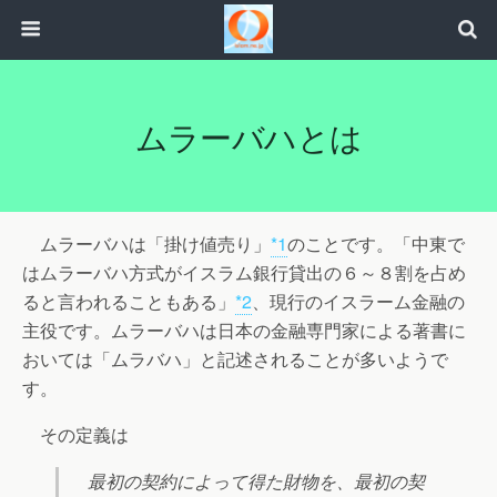
ムラーバハとは
ムラーバハは「掛け値売り」
*1
のことです。「中東で
はムラーバハ方式がイスラム銀行貸出の６～８割を占め
ると言われることもある」
*2
、現行のイスラーム金融の
主役です。ムラーバハは日本の金融専門家による著書に
おいては「ムラバハ」と記述されることが多いようで
す。
その定義は
最初の契約によって得た財物を、最初の契