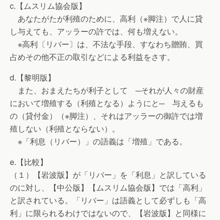
c.【ムスリム協会版】
あなたがたが利殖のために、高利（※脚注）で人に貸
し与えても、アッラーの許では、何も増えない。
※高利〔リバー〕は、不法な手段、すなわち贈賄、買
占めその他不正の取引などによる利益をさす。
d.【黎明版】
また、おまえたちが利子として ─それが人々の財産
において増殖する（利殖となる）ようにと─ 与えるも
の（貸付金）（※脚注）、それはアッラーの御許では増
殖しない（利殖とならない）。
※「利息（リバー）」の語義は「増殖」である。
e.【比較】
（１）【岩波版】が「リバー」を「利息」と訳している
のに対し、【中公版】【ムスリム協会版】では「高利」
と訳されている。「リバー」は語義として必ずしも「高
利」に限られるわけではないので、【岩波版】と同様に