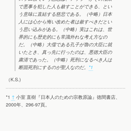
で悪事を犯した人も赦すことができる、とい
う意味に直結する慈悲である。（中略）日本
人には心から悔い改めた者は赦すべきだとい
う思い込みがある。（中略）実はこれは、世
界的にも歴史的にも常識外れな考え方なの
だ。（中略）大儒である孔子が魯の大臣に就
いたとき、真っ先に行ったのは、悪徳大臣の
粛清であった。（中略）死刑になるべき人は
断固死刑にするのが聖人なのだ。
*1
（K.S.)
*1
↑
小室 直樹『日本人のための宗教原論』徳間書店、
2000年、296-97頁。