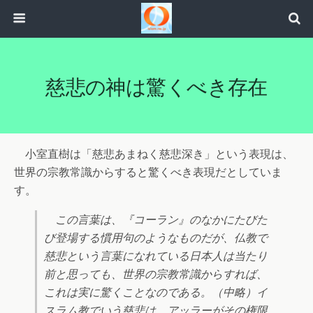
慈悲の神は驚くべき存在
小室直樹は「慈悲あまねく慈悲深き」という表現は、
世界の宗教常識からすると驚くべき表現だとしていま
す。
この言葉は、『コーラン』のなかにたびた
び登場する慣用句のようなものだが、仏教で
慈悲という言葉になれている日本人は当たり
前と思っても、世界の宗教常識からすれば、
これは実に驚くことなのである。（中略）イ
スラム教でいう慈悲は、アッラーがその権限