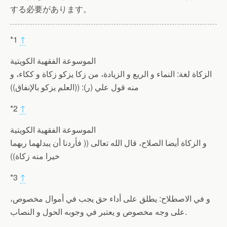
する必要があります。
*1
↑
الموسوعة الفقهية الكويتية
الزكاة لغة: النماء و الريع و الزيادة، من زكا يزكو زكاة و ككاء، و
منه قول علي (ر): ((العلم يزكو بالإنفاق))
*2
↑
الموسوعة الفقهية الكويتية
و الزكاة أيضا الصلاح، قال الله تعالى (( فأردنا أن يبدلهما ربهما
خيرا منه زكاة))
*3
↑
و في الاصطلاح: يطلق على أداء حق يجب في أموال مخصوص،
على وجه مخصوص و يعتبر في وجوبه الحول و النصاب.