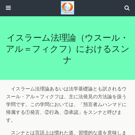
イスラーム法理論（ウスール・
アル＝フィクフ）におけるスン
ナ
イスラーム法理論あるいは法学基礎論とも訳されるウ
スール・アル＝フィクフは、主に法発見の方法論を扱う
学問です。この学問においては、「預言者ムハンマドに
帰属する①発言、②行為、③承認」をスンナと呼びま
す。
スンナとは言語上は慣れた道、習慣的な道を意味しま