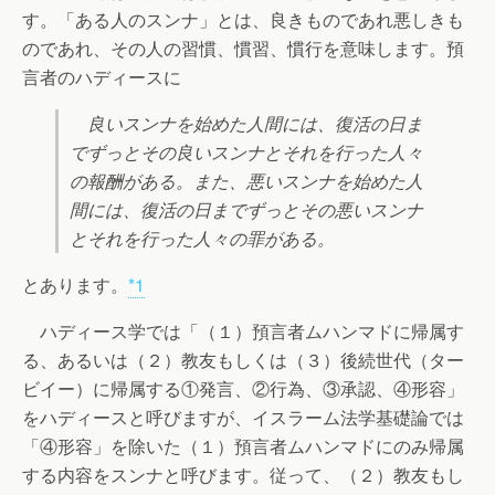
す。「ある人のスンナ」とは、良きものであれ悪しきも
のであれ、その人の習慣、慣習、慣行を意味します。預
言者のハディースに
良いスンナを始めた人間には、復活の日ま
でずっとその良いスンナとそれを行った人々
の報酬がある。また、悪いスンナを始めた人
間には、復活の日までずっとその悪いスンナ
とそれを行った人々の罪がある。
とあります。
*1
ハディース学では「（１）預言者ムハンマドに帰属す
る、あるいは（２）教友もしくは（３）後続世代（ター
ビイー）に帰属する①発言、②行為、③承認、④形容」
をハディースと呼びますが、イスラーム法学基礎論では
「④形容」を除いた（１）預言者ムハンマドにのみ帰属
する内容をスンナと呼びます。従って、（２）教友もし