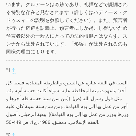
います。クルアーンは奇跡であり、礼拝などで読誦され
る特別な存在と見なされます（詳しくはハディース・ク
ドゥスィーの説明を参照してください）。また、預言者
が行った奇跡も語義上、預言者にしか起こし得ないため
預言者以外の一般人にとっての法的根拠とはならず、ス
ンナから除外されています。「形容」が除外されるのも
同様の理由によります。
*1
↑
السنة في اللغة عبارة عن السيرة والطريقة المعتادة، فسنة كل
أحد: ماعهدت منه المحافظة عليه، سواء أكانت حسنة أم سيئة.
مثل قول رسول الله (ص): ((من سن سنة حسنة فله أجرها و
أجر من عمل بها إلى يوم القيامة، ومن سن سنة سيئة كان عليه
وزرها ووزر من عمل بها إلى يوم القيامة)). وهبة الزحيلي، أصول
الفقه الإسلامي، دمشق، 1986، ج1، ص 449-50.
*2
↑