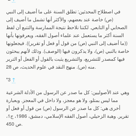
في اصطلاح المحدثين: تطلق السنة على ما أضيف إلى النبي
(ص) خاصة عند بعضهم، والأكثر أنها تشمل ما أضيف إلى
الصحابي أو التابعي. لكننا نلاحظ نتيجة الممارسة والتتبع أن لفظ
السنة أكثر ما يستعمل عند علماء أصول الفقه، ويعرفونها بأنها
((ما أضيف إلى النبي (ص) من قول أو فعل أو تقرير)). فيجعلونها
خاصة بالنبي (ص)، ولا يذكرون فيها (الوصف). وذلك لأنهم يبحثون
فيها كمصدر للتشريع، والتشريع يثبت بالقول أو الفعل أو الترير
منه (ص). منهج النقد في علوم الحديث، ص 28.
*3
↑
وهي عند الأصوليين: كل ما صدر عن الرسول من الأدلة الشرعية
مما ليس بمتلو، ولا هو معجز، ولا داخل في المعجز. وبعبارة
أخرى هي: كل ما صدر عن الرسول (ص) من قول أو فعل أو
تقرير. وهبة الزحيلي، أصول الفقه الإسلامي، دمشق، 1986، ج1،
ص 450.