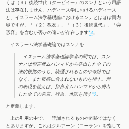
くは（３）後続世代（タービイー）のスンナという用語
法は存在しません。ハディース学におけるハディース
と、イスラーム法学基礎論におけるスンナとはほぼ同内
容ですが、「（２）教友」、「（３）後続世代」、「④
形容」を含むか否かの違いが存在します
*2
。
イスラーム法学基礎論ではスンナを
イスラーム法学基礎論学者の間では、スン
ナとは預言者ムハンマドから発出した全ての
法的根拠のうち、読誦されるものや奇跡では
なく、また奇跡に含まれないものを指す。別
の表現を使えば、預言者ムハンマドから発出
した全ての発言、行為、承認を指す
*3
。
と定義します。
上の引用の中で、「読誦されるものや奇跡ではなく」
とありますが、これはクルアーン（コーラン）を指して