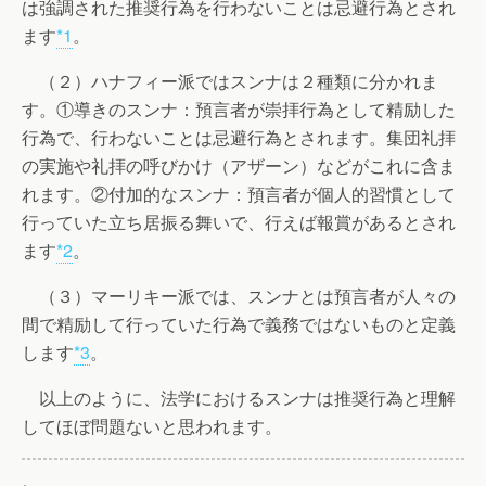
は強調された推奨行為を行わないことは忌避行為とされ
ます
*1
。
（２）ハナフィー派ではスンナは２種類に分かれま
す。①導きのスンナ：預言者が崇拝行為として精励した
行為で、行わないことは忌避行為とされます。集団礼拝
の実施や礼拝の呼びかけ（アザーン）などがこれに含ま
れます。②付加的なスンナ：預言者が個人的習慣として
行っていた立ち居振る舞いで、行えば報賞があるとされ
ます
*2
。
（３）マーリキー派では、スンナとは預言者が人々の
間で精励して行っていた行為で義務ではないものと定義
します
*3
。
以上のように、法学におけるスンナは推奨行為と理解
してほぼ問題ないと思われます。