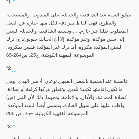
*1
↑
تطلق السنة عند الشافعية والحنابلة: على المندوب، والمستحب،
والتطوع، فهي ألفاظ مترادفة فكل منها عبارة عن الفعل
المطلوب طلبا غير جازم. … ويقسم الشافعية والحنابلة السنن
إلى سنن مؤكدة، وغير مؤكدة. إلا أن الحنابلة يقولون: إن ترك
السنن المؤكدة مكروه، أما برك غير المؤكدة فليس بمكروه.
الموسوعة الفقهية الكويتية، ج25، ص264-65.
*2
↑
فالسنة عند الحنفية بالمعنى الفقهي نوعان: أ- سن الهدى: وهي
ما تكون إقامتها تكميلا للدين، وتتعلق بتركها كراهة أو إساءة،
كصلاة الجماعة، والأذان، والإقامة، ونحوها، ذلك لأن النبي (ص)
واظب عليها على سبيل العبادة، وتسمى أيضاً السنة المؤكدة.
الموسوعة الفقهية الكويتية، ج25، ص 265.
*3
↑