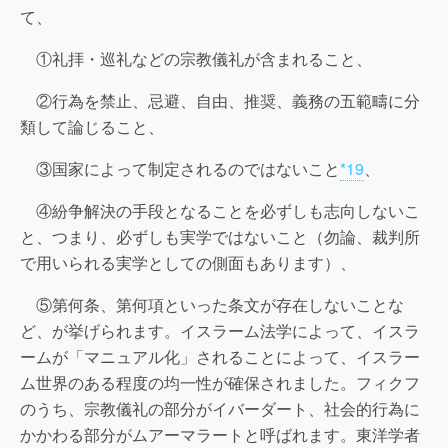
て、
①礼拝・巡礼などの宗教儀礼が含まれること、
②行為を禁止、忌避、自由、推奨、義務の五範疇に分
類して論じること、
③国家によって制定されるのではないこと
*19
、
④紛争解決の手段となることを必ずしも志向しないこ
と、つまり、必ずしも実学ではないこと（勿論、裁判所
で用いられる実学としての側面もあります）、
⑤第何条、第何項といった条文が存在しないことな
ど、が挙げられます。イスラーム法学によって、イスラ
ームが「マニュアル化」されることによって、イスラー
ム世界のある程度の均一性が確保されました。フィクフ
のうち、宗教儀礼の部分がイバーダート、社会的行為に
かかわる部分がムアーマラートと呼ばれます。東洋学者