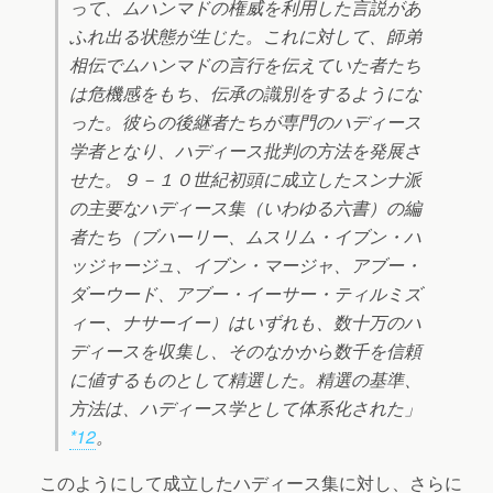
って、ムハンマドの権威を利用した言説があ
ふれ出る状態が生じた。これに対して、師弟
相伝でムハンマドの言行を伝えていた者たち
は危機感をもち、伝承の識別をするようにな
った。彼らの後継者たちが専門のハディース
学者となり、ハディース批判の方法を発展さ
せた。９－１０世紀初頭に成立したスンナ派
の主要なハディース集（いわゆる六書）の編
者たち（ブハーリー、ムスリム・イブン・ハ
ッジャージュ、イブン・マージャ、アブー・
ダーウード、アブー・イーサー・ティルミズ
ィー、ナサーイー）はいずれも、数十万のハ
ディースを収集し、そのなかから数千を信頼
に値するものとして精選した。精選の基準、
方法は、ハディース学として体系化された」
*12
。
このようにして成立したハディース集に対し、さらに