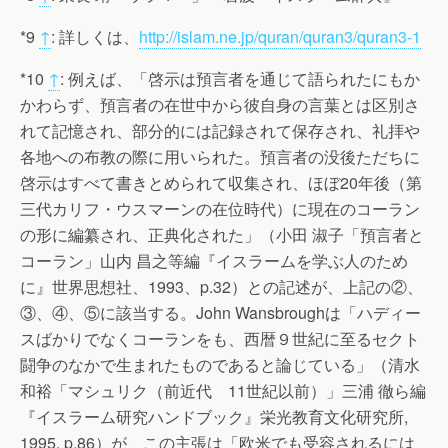
*9
↑
: 詳しくは、
http://islam.ne.jp/quran/quran3/quran3-1
*10
↑
: 例えば、「啓示は預言者を通じて語られたにもか
かわらず、預言者の在世中から彼自身の言葉とは区別さ
れて記憶され、部分的には記録されて保存され、礼拝や
各地への布教の際に用いられた。預言者の没後ただちに
啓示はすべて書きとめられて収集され、ほぼ20年後（第
三代カリフ・ウスマーンの在位時代）に現在のコーラン
の形に編纂され、正典化された」（小田 淑子「預言者と
コーラン」山内 昌之等編『イスラームを学ぶ人のため
に』世界思想社、1993、p.32）との記述が、上記の②、
③、④、⑤に該当する。John Wansbroughは「ハディー
スばかりでなくコーランをも、西暦９世紀に至るセクト
闘争のなかで生まれたものであると論じている」（清水
和裕「マシュリク（前近代 11世紀以前）」三浦 徹ら編
『イスラーム研究ハンドブック』栄光教育文化研究所,
1995, p.86）が、この主張は「欧米でも受容されるには