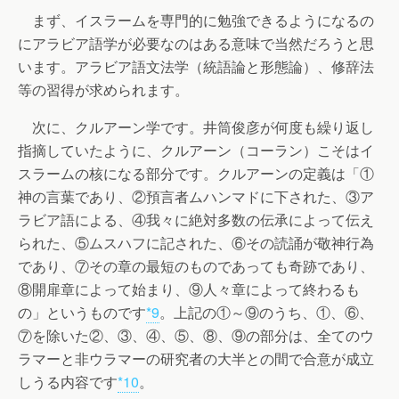
まず、イスラームを専門的に勉強できるようになるの
にアラビア語学が必要なのはある意味で当然だろうと思
います。アラビア語文法学（統語論と形態論）、修辞法
等の習得が求められます。
次に、クルアーン学です。井筒俊彦が何度も繰り返し
指摘していたように、クルアーン（コーラン）こそはイ
スラームの核になる部分です。クルアーンの定義は「①
神の言葉であり、②預言者ムハンマドに下された、③ア
ラビア語による、④我々に絶対多数の伝承によって伝え
られた、⑤ムスハフに記された、⑥その読誦が敬神行為
であり、⑦その章の最短のものであっても奇跡であり、
⑧開扉章によって始まり、⑨人々章によって終わるも
の」というものです
*9
。上記の①～⑨のうち、①、⑥、
⑦を除いた②、③、④、⑤、⑧、⑨の部分は、全てのウ
ラマーと非ウラマーの研究者の大半との間で合意が成立
しうる内容です
*10
。