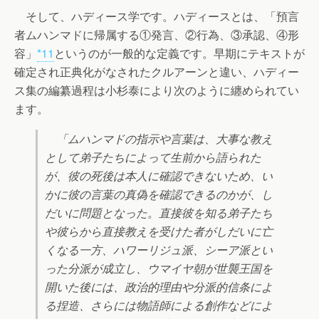
そして、ハディース学です。ハディースとは、「預言
者ムハンマドに帰属する①発言、②行為、③承認、④形
容」
*11
というのが一般的な定義です。早期にテキストが
確定され正典化がなされたクルアーンと違い、ハディー
ス集の編纂過程は小杉泰により次のように纏められてい
ます。
「ムハンマドの指示や言葉は、大事な教え
として弟子たちによって生前から語られた
が、彼の死後は本人に確認できないため、い
かに彼の言葉の真偽を確認できるのかが、し
だいに問題となった。直接彼を知る弟子たち
や彼らから直接教えを受けた者がしだいに亡
くなる一方、ハワーリジュ派、シーア派とい
った分派が成立し、ウマイヤ朝が世襲王国を
開いた後には、政治的理由や分派的信条によ
る捏造、さらには物語師による創作などによ