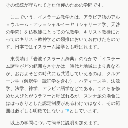
その伝統が守られてきた信仰のための学問です。
ここでいう、イスラーム教学とは、アラビア語のアル
＝ウルーム・アッ＝シャルイーヤ（シャリーア学、天啓
の学問）を仏教徒にとっての仏教学、キリスト教徒にと
ってのキリスト教神学との類推において名付けたもので
す。日本ではイスラーム諸学とも呼ばれます。
東長靖は『岩波イスラーム辞典』のなかで「イスラー
ム諸学がどの範囲をさすかは、時代と地域により異なる
が、おおよそどの時代にも共通していえるのは、クルア
ーン学（解釈学・読誦学を含む）、ハディース学、法源
学、法学、神学、アラビア語学などである。これらを修
めた人びとがウラマーと呼ばれるが、スンナ派の場合に
ははっきりとした認定制度があるわけではなく、その範
囲は必ずしも明確ではない」
*8
としています。
以上の学問について簡単に説明を加えます。