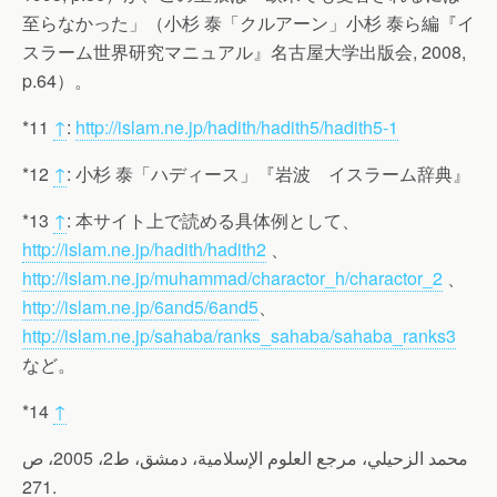
至らなかった」（小杉 泰「クルアーン」小杉 泰ら編『イ
スラーム世界研究マニュアル』名古屋大学出版会, 2008,
p.64）。
*11
↑
:
http://islam.ne.jp/hadith/hadith5/hadith5-1
*12
↑
: 小杉 泰「ハディース」『岩波 イスラーム辞典』
*13
↑
: 本サイト上で読める具体例として、
http://islam.ne.jp/hadith/hadith2
、
http://islam.ne.jp/muhammad/charactor_h/charactor_2
、
http://islam.ne.jp/6and5/6and5
、
http://islam.ne.jp/sahaba/ranks_sahaba/sahaba_ranks3
など。
*14
↑
محمد الزحيلي، مرجع العلوم الإسلامية، دمشق، ط2، 2005، ص
271.