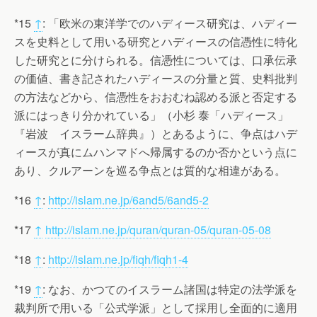
*15
↑
: 「欧米の東洋学でのハディース研究は、ハディー
スを史料として用いる研究とハディースの信憑性に特化
した研究とに分けられる。信憑性については、口承伝承
の価値、書き記されたハディースの分量と質、史料批判
の方法などから、信憑性をおおむね認める派と否定する
派にはっきり分かれている」（小杉 泰「ハディース」
『岩波 イスラーム辞典』）とあるように、争点はハデ
ィースが真にムハンマドへ帰属するのか否かという点に
あり、クルアーンを巡る争点とは質的な相違がある。
*16
↑
:
http://islam.ne.jp/6and5/6and5-2
*17
↑
http://islam.ne.jp/quran/quran-05/quran-05-08
*18
↑
:
http://islam.ne.jp/fiqh/fiqh1-4
*19
↑
: なお、かつてのイスラーム諸国は特定の法学派を
裁判所で用いる「公式学派」として採用し全面的に適用