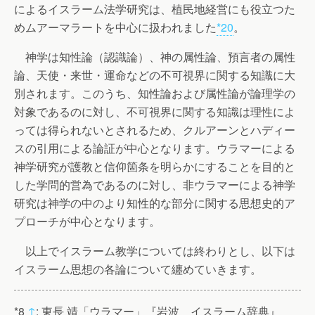
によるイスラーム法学研究は、植民地経営にも役立つた
めムアーマラートを中心に扱われました
*20
。
神学は知性論（認識論）、神の属性論、預言者の属性
論、天使・来世・運命などの不可視界に関する知識に大
別されます。このうち、知性論および属性論が論理学の
対象であるのに対し、不可視界に関する知識は理性によ
っては得られないとされるため、クルアーンとハディー
スの引用による論証が中心となります。ウラマーによる
神学研究が護教と信仰箇条を明らかにすることを目的と
した学問的営為であるのに対し、非ウラマーによる神学
研究は神学の中のより知性的な部分に関する思想史的ア
プローチが中心となります。
以上でイスラーム教学については終わりとし、以下は
イスラーム思想の各論について纏めていきます。
*8
↑
: 東長 靖「ウラマー」『岩波 イスラーム辞典』