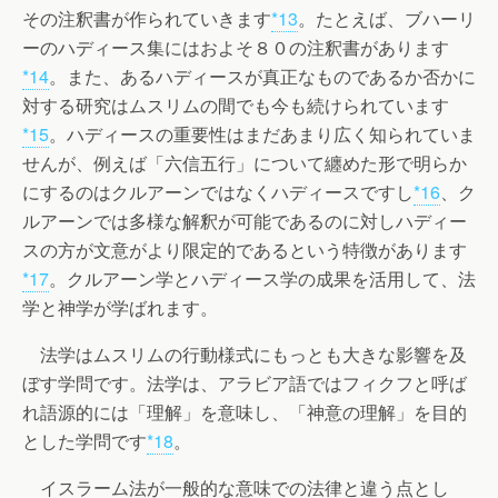
その注釈書が作られていきます
*13
。たとえば、ブハーリ
ーのハディース集にはおよそ８０の注釈書があります
*14
。また、あるハディースが真正なものであるか否かに
対する研究はムスリムの間でも今も続けられています
*15
。ハディースの重要性はまだあまり広く知られていま
せんが、例えば「六信五行」について纏めた形で明らか
にするのはクルアーンではなくハディースですし
*16
、ク
ルアーンでは多様な解釈が可能であるのに対しハディー
スの方が文意がより限定的であるという特徴があります
*17
。クルアーン学とハディース学の成果を活用して、法
学と神学が学ばれます。
法学はムスリムの行動様式にもっとも大きな影響を及
ぼす学問です。法学は、アラビア語ではフィクフと呼ば
れ語源的には「理解」を意味し、「神意の理解」を目的
とした学問です
*18
。
イスラーム法が一般的な意味での法律と違う点とし