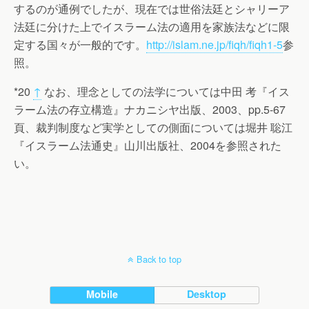
するのが通例でしたが、現在では世俗法廷とシャリーア
法廷に分けた上でイスラーム法の適用を家族法などに限
定する国々が一般的です。
http://islam.ne.jp/fiqh/fiqh1-5
参
照。
*20
↑
なお、理念としての法学については中田 考『イス
ラーム法の存立構造』ナカニシヤ出版、2003、pp.5-67
頁、裁判制度など実学としての側面については堀井 聡江
『イスラーム法通史』山川出版社、2004を参照された
い。
Back to top
Mobile
Desktop